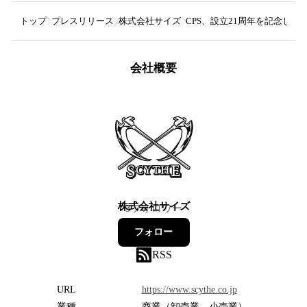
トップ
プレスリリース
株式会社サイズ
CPS、設立21周年を記念した「CP
会社概要
株式会社サイズ
3
フォロワー
フォロー
RSS
URL
https://www.scythe.co.jp
業種
商業（卸売業、小売業）