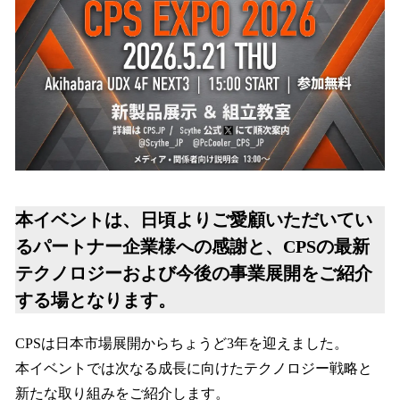
を
読
み
込
み
中
で
す
本イベントは、日頃よりご愛顧いただいてい
るパートナー企業様への感謝と、CPSの最新
テクノロジーおよび今後の事業展開をご紹介
する場となります。
CPSは日本市場展開からちょうど3年を迎えました。
本イベントでは次なる成長に向けたテクノロジー戦略と
新たな取り組みをご紹介します。