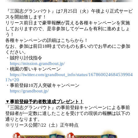
『三国志グランバウト』は7月25日（火）午後より正式サービ
スを開始致します！
リリース前日まで豪華報酬が貰える各種キャンペーンを実施
しておりますので、是非参加してゲームを有利に進めましょ
う！
各種キャンペーンの詳細はこちらから！
なお、参加は前日18時までのものも多いのでお早めにご参加
ください。
・賊狩り討伐指令
https://mission.grandbout.jp/
・桃園の誓いキャンペーン
https://twitter.com/grandbout_info/status/167860024684539904
1?s=20
・事前登録10万人突破キャンペーン
https://grandbout.jp/
▼事前登録予約者数達成プレゼント！
『三国志グランバウト』の事前登録キャンペーンによる事前
登録者が一定数に達したことを受けての現状の報酬は以下の
通りとなります。
※リリース公開7/22（土）正午時点