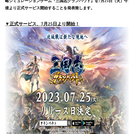
数
略シミュレーションゲーム『三国志グランバウト』を7月25日（火）午
を
後より正式サービス開始することを発表致します。
読
み
▼正式サービス、7月25日より開始！
込
み
中
で
す