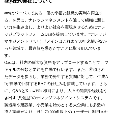
any株式会社について
anyはパーパスである「個の幸福と組織の実利を両立す
る」を元に、ナレッジマネジメントを通して組織に新し
い力を生み出し、よりよい社会を実現させるためにナレ
ッジプラットフォームQastを提供しています。”ナレッジ
マネジメント”というドメインはこれまで30年来解がなか
った領域で、最適解を導きだすことに取り組んでいま
す。
Qastは、社内の膨大な資料をアップロードすることで、フ
ァイルの分類と要約を自動で行います。また、蓄積され
たデータを参照し、業務で発生する質問に対して、生成A
Iが自動で回答するRAGの仕組みを搭載しています。さら
に、Q&AとKnowWho機能により、人々の知識や経験を引
き出す“共創型“のナレッジマネジメントシステムです。
製造業や建設業、小売業を始めとする大企業にも多数の
導入実績があり、既に70,000名以上のユーザーに利用され