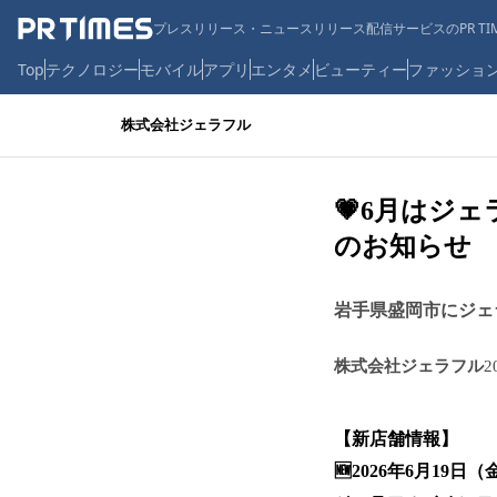
プレスリリース・ニュースリリース配信サービスのPR TIM
Top
テクノロジー
モバイル
アプリ
エンタメ
ビューティー
ファッショ
株式会社ジェラフル
💗6月はジ
のお知らせ
岩手県盛岡市にジェ
株式会社ジェラフル
2
【新店舗情報】
🆕2026年6月19日（