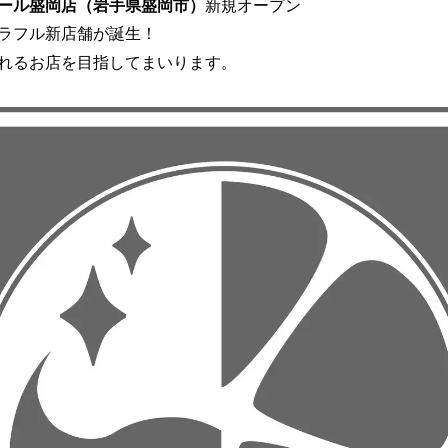
ール盛岡店（岩手県盛岡市）
新規オープン
読
ラフル新店舗が誕生！
み
込
れるお店を目指してまいります。
み
中
で
す