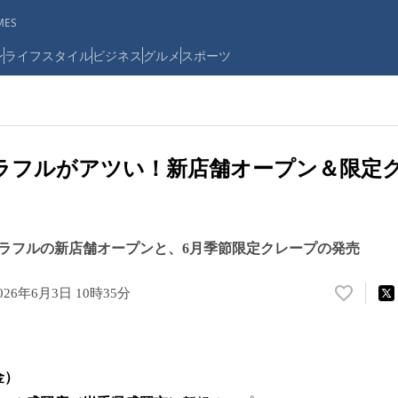
ES
ン
ライフスタイル
ビジネス
グルメ
スポーツ
ェラフルがアツい！新店舗オープン＆限定
ラフルの新店舗オープンと、6月季節限定クレープの発売
026年6月3日 10時35分
い
い
ね
！
数
金）
を