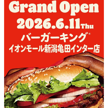
数
を
読
み
込
み
中
で
す