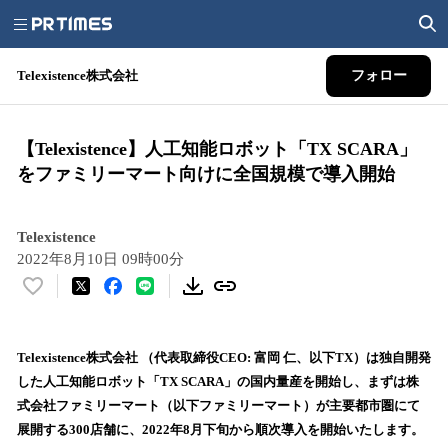
Telexistence株式会社
フォロー
【Telexistence】人工知能ロボット「TX SCARA」
をファミリーマート向けに全国規模で導入開始
Telexistence
2022年8月10日 09時00分
い
い
ね
！
Telexistence株式会社 （代表取締役CEO: 富岡 仁、以下TX）は独自開発
数
した人工知能ロボット「TX SCARA」の国内量産を開始し、まずは株
を
式会社ファミリーマート（以下ファミリーマート）が主要都市圏にて
読
展開する300店舗に、2022年8月下旬から順次導入を開始いたします。
み