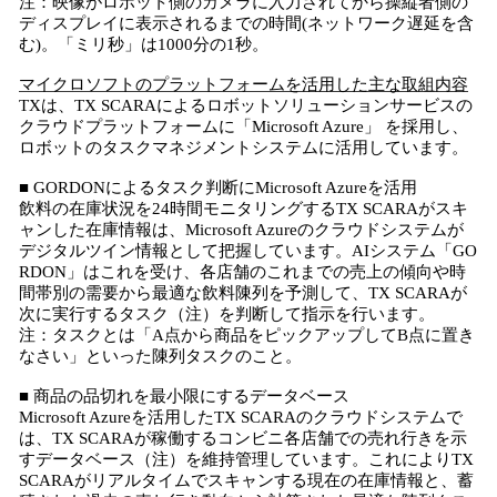
注：映像がロボット側のカメラに入力されてから操縦者側の
ディスプレイに表示されるまでの時間(ネットワーク遅延を含
む)。「ミリ秒」は1000分の1秒。
マイクロソフトのプラットフォームを活用した主な取組内容
TXは、TX SCARAによるロボットソリューションサービスの
クラウドプラットフォームに「Microsoft Azure」 を採用し、
ロボットのタスクマネジメントシステムに活用しています。
■ GORDONによるタスク判断にMicrosoft Azureを活用
飲料の在庫状況を24時間モニタリングするTX SCARAがスキ
ャンした在庫情報は、Microsoft Azureのクラウドシステムが
デジタルツイン情報として把握しています。AIシステム「GO
RDON」はこれを受け、各店舗のこれまでの売上の傾向や時
間帯別の需要から最適な飲料陳列を予測して、TX SCARAが
次に実行するタスク（注）を判断して指示を行います。
注：タスクとは「A点から商品をピックアップしてB点に置き
なさい」といった陳列タスクのこと。
■ 商品の品切れを最小限にするデータベース
Microsoft Azureを活用したTX SCARAのクラウドシステムで
は、TX SCARAが稼働するコンビニ各店舗での売れ行きを示
すデータベース（注）を維持管理しています。これによりTX
SCARAがリアルタイムでスキャンする現在の在庫情報と、蓄