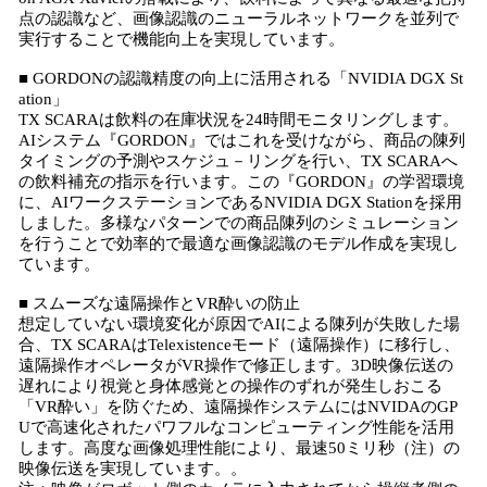
点の認識など、画像認識のニューラルネットワークを並列で
実行することで機能向上を実現しています。
■ GORDONの認識精度の向上に活用される「NVIDIA DGX St
ation」
TX SCARAは飲料の在庫状況を24時間モニタリングします。
AIシステム『GORDON』ではこれを受けながら、商品の陳列
タイミングの予測やスケジュ－リングを行い、TX SCARAへ
の飲料補充の指示を行います。この『GORDON』の学習環境
に、AIワークステーションであるNVIDIA DGX Stationを採用
しました。多様なパターンでの商品陳列のシミュレーション
を行うことで効率的で最適な画像認識のモデル作成を実現し
ています。
■ スムーズな遠隔操作とVR酔いの防止
想定していない環境変化が原因でAIによる陳列が失敗した場
合、TX SCARAはTelexistenceモード（遠隔操作）に移行し、
遠隔操作オペレータがVR操作で修正します。3D映像伝送の
遅れにより視覚と身体感覚との操作のずれが発生しおこる
「VR酔い」を防ぐため、遠隔操作システムにはNVIDAのGP
Uで高速化されたパワフルなコンピューティング性能を活用
します。高度な画像処理性能により、最速50ミリ秒（注）の
映像伝送を実現しています。。