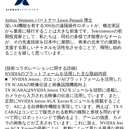
Airbus Ventures パートナー Lewis Penault 博士
深いAI機能を有する300台の遠隔操作ロボットが、概念実証
から量産に移行することは大きな前進です。Telexistenceの初
期投資家として、私たちは、同社の多様で才能豊かなチーム
が、その先進技術を日本中に展開し、将来の北米での展開を
支援する新しいチャネルを活性化させることで、飛翔し始め
ることを嬉しく思っています。
[技術コラボレーションに関する詳細]
NVIDIAのプラットフォームを活用した主な取組内容
■「NVIDIA Jetson」のエッジAIプラットフォームを活用した
TX SCARAの映像伝送と画像認識機能向上
TX SCARAはNVIDIA Jetson TX2モジュールを頭部に搭載し、
カメラから入力される映像の伝送に活用しています。また、
足部にNVIDIA Jetson AGX Xavierモジュールを搭載すること
で、AIによる自律動作機能を実現しています。例えば、TX S
CARAはコンビニで販売される飲料の種類と形状を問わずす
べて同じロボットハンドで掴めるよう、アームの強度、カメ
ラの画角などが工夫されています。これに加え、NVIDIA Jets
on AGX Xavierの搭載により、飲料によって異なる最適な把持