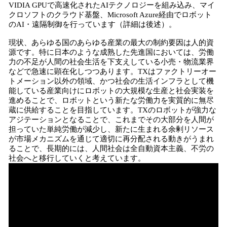
VIDIA GPUで高速化されたAIテクノロジーを組み込み、マイ
クロソフトのクラウド基盤、Microsoft Azure経由でロボット
のAI・遠隔制御を行っています（詳細は後述）。
現状、あらゆる国のあらゆる産業の最大の制約要因は人的資
源です。特に日本のような成熟した先進国においては、労働
力の不足が人間の社会生活を下支えしている小売・物流業界
などで急速に顕在化しつつあります。TXはファクトリーオー
トメーション以外の領域、かつ社会の生活インフラとして機
能している産業向けにロボットの大規模な生産と社会実装を
進めることで、ロボットという新たな労働力を実質的に無尽
蔵に供給することを目指しています。TXのロボットが強力な
アジテーションとなることで、これまでその大部分を人間が
担っていた単純労働が減少し、新たに生まれる余剰リソース
が市場メカニズムを通じて適切に再分配される動きがうまれ
ることで、長期的には、人間社会は全自動資本主義、不労の
社会へと移行していくと考えています。