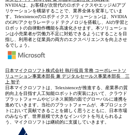
NVIDIAは、お客様が次世代のロボティクスやエッジAIアプ
リケーションを構築することで、業界全体を変革していま
す。Telexistenceのロボティクス ソリューションは、NVIDIA
のGPUアクセラレーテッド テクノロジを搭載し、AIの学習と
ロボットの自律動作機能を高速化させます。本ソリューショ
ンは小売業者が労働力不足に対処できるようにすることを目
指し、利用者と従業員の両方のエクスペリエンスを向上させ
るでしょう。
日本マイクロソフト株式会社 執行役員 常務 コーポレートソ
リューション事業本部長 兼 デジタルセールス事業本部長 三
上 智子
日本マイクロソフトは、Telexistenceが推進する、産業界の質
的向上を目指す人工知能ロボットの実装において、クラウド
プラットフォームやビジネス展開の面でグローバルに連携を
進めていきます。当社のプラットフォームが、本プロジェク
トにおいて貢献できることを嬉しく思うとともに、日本市場
のみならず、世界規模で大きなインパクトを与えられるよ
う、マイクロソフトは継続的に支援していきます。