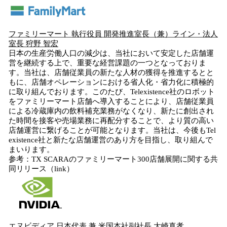
ファミリーマート 執行役員 開発推進室長（兼）ライン・法人
室長 狩野 智宏
日本の生産労働人口の減少は、当社において安定した店舗運
営を継続する上で、重要な経営課題の一つとなっておりま
す。当社は、店舗従業員の新たな人材の獲得を推進するとと
もに、店舗オペレーションにおける省人化・省力化に積極的
に取り組んでおります。このたび、Telexistence社のロボット
をファミリーマート店舗へ導入することにより、店舗従業員
による冷蔵庫内の飲料補充業務がなくなり、新たに創出され
た時間を接客や売場業務に再配分することで、より質の高い
店舗運営に繋げることが可能となります。当社は、今後もTel
existence社と新たな店舗運営のあり方を目指し、取り組んで
まいります。
参考：TX SCARAのファミリーマート300店舗展開に関する共
同リリース（link）
エヌビディア 日本代表 兼 米国本社副社長 大崎真孝