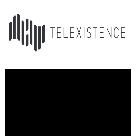
込
み
中
で
す