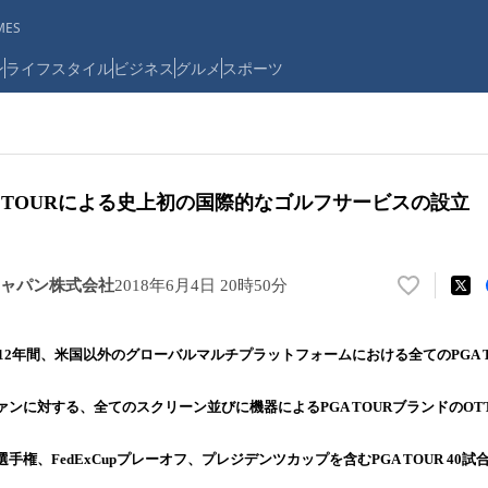
ES
ン
ライフスタイル
ビジネス
グルメ
スポーツ
とPGA TOURによる史上初の国際的なゴルフサービスの設立
ャパン株式会社
2018年6月4日 20時50分
い
い
ね
り12年間、米国以外のグローバルマルチプラットフォームにおける全てのPGA 
！
数
ンに対する、全てのスクリーン並びに機器によるPGA TOURブランドのO
を
読
み
手権、FedExCupプレーオフ、プレジデンツカップを含むPGA TOUR 40
込