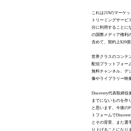
これは219のマーケ
トリーミングサービスの設
分に利用することになり
の国際メディア権利
含めて、契約上$20
世界クラスのコンテンツ
配信プラットフォームを
無料チャンネル、デジ
像やライブラリー映
Discovery代表取締
までにないものを作
と思います。今後のPG
トフォームでDisco
とその背景、また選
り上げることになり