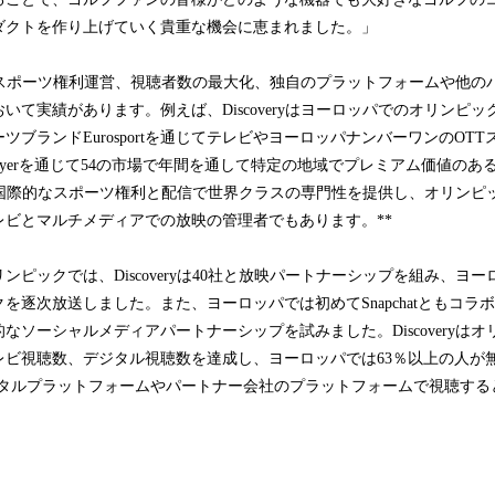
ダクトを作り上げていく貴重な機会に恵まれました。」
世界的にスポーツ権利運営、視聴者数の最大化、独自のプラットフォームや他
いて実績があります。例えば、Discoveryはヨーロッパでのオリンピ
ツブランドEurosportを通じてテレビやヨーロッパナンバーワンのOT
rt Playerを通じて54の市場で年間を通して特定の地域でプレミアム価値
ryは国際的なスポーツ権利と配信で世界クラスの専門性を提供し、オリンピック（
レビとマルチメディアでの放映の管理者でもあります。**
リンピックでは、Discoveryは40社と放映パートナーシップを組み、ヨ
を逐次放送しました。また、ヨーロッパでは初めてSnapchatともコラ
なソーシャルメディアパートナーシップを試みました。Discoveryは
レビ視聴数、デジタル視聴数を達成し、ヨーロッパでは63％以上の人が
ジタルプラットフォームやパートナー会社のプラットフォームで視聴する