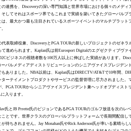
の連携を、Discoveryの深い専門知識と世界市場における個々のメデ
。そしてそれはスポーツ界でもこれまで実績を築いてきたグローバルブ
とは、最大かつ最も注目されているスポーツイベントのマルチプラット
す。
ryの代表取締役兼、DiscoveryとPGA TOURの新しいプロジェクトのゼ
によって進められます。Kaplan氏は前Eurosport Digitalのエグゼクティ
rt D2Cビジネスの視聴者数を100万人以上に伸ばした実績があります。Disc
Aのグローバルメディアディストリビューションのシニアヴァイスプレジデ
りました。NBA以前は、Kaplan氏はDIRECTV/AT&Tで10年間、DIREC
ンターテイメントプロダクトやサービスの監督管理に尽力されました。
、PGA TOURからシニアヴァイスプレジデント兼ヘッドオブディスト
がチームに入ります。
id Zaslav氏とJB Prrette氏のビジョンであるPGA TOURのゴルフ放送を
なことです。世界クラスのグローバルプラットフォームで長期間配信し
ちきれません。Jay Monahan氏やRick Anderson氏が率いる素晴らし
ることで、ゴルフファンの皆様がどのような機器でも大好きなゴルフの