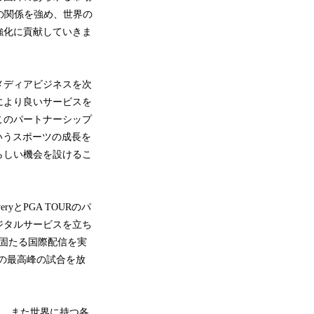
との関係を強め、世界の
強化に貢献していきま
バルメディアビジネスを次
により良いサービスを
このパートナーシップ
いうスポーツの成長を
らしい機会を設けるこ
yとPGA TOURのパ
ジタルサービスを立ち
固たる国際配信を実
の最高峰の試合を放
利、また世界に持つ各