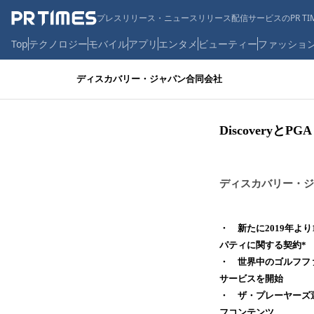
プレスリリース・ニュースリリース配信サービスのPR TIM
Top
テクノロジー
モバイル
アプリ
エンタメ
ビューティー
ファッショ
ディスカバリー・ジャパン合同会社
Discovery
ディスカバリー・ジ
・ 新たに2019年よ
パティに関する契約*
・ 世界中のゴルフファ
サービスを開始
・ ザ・プレーヤーズ選
フコンテンツ