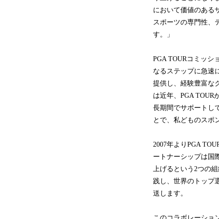
において価値のあるサ
スポーツの専門性、
す。」
PGA TOURコミッシ
なるステップに急速
提供し、経験豊富な
は近年、PGA TO
長期間でサポートし
とで、私どものスポ
2007年よりPGA T
ートナーシップは国
上げるという2つの
践し、世界のトップ
送します。
このコラボレーショ