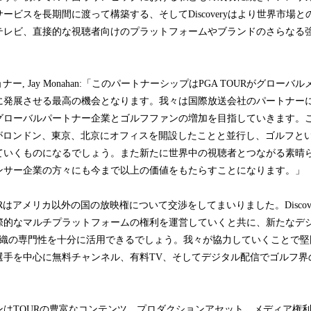
ービスを長期間に渡って構築する、そしてDiscoveryはより世界市場
テレビ、直接的な視聴者向けのプラットフォームやブランドのさらなる
ョナー, Jay Monahan:「このパートナーシップはPGA TOURがグロー
に発展させる最高の機会となります。我々は国際放送会社のパートナー
グローバルパートナー企業とゴルフファンの増加を目指していきます。
URがロンドン、東京、北京にオフィスを開設したことと並行し、ゴルフと
ていくものになるでしょう。また新たに世界中の視聴者とつながる素晴
ンサー企業の方々にも今まで以上の価値をもたらすことになります。」
OURはアメリカ以外の国の放映権について交渉をしてまいりました。Discover
際的なマルチプラットフォームの権利を運営していくと共に、新たなデ
組織の専門性を十分に活用できるでしょう。我々が協力していくことで堅
選手を中心に無料チャンネル、有料TV、そしてデジタル配信でゴルフ界
ンはTOURの豊富なコンテンツ、プロダクションアセット、メディア権