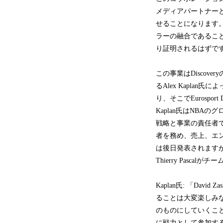
メディアパートナーと
せることになります
ラーの融合であるこ
り証明されるはずで
この事業はDiscove
るAlex Kaplan氏
り、そこでEurospo
Kaplan氏はNB
戦略と事業の責任者でもあ
者を務め、売上、エ
は後日発表されますが
Thierry Pascal
Kaplan氏: 「Dav
ることは大変楽しみ
のものにしていくことが待
に戦力として参加す