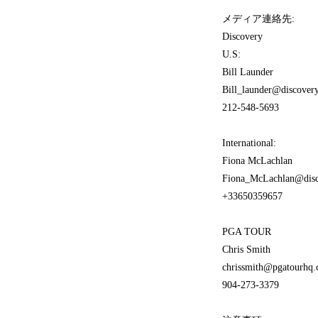
メディア連絡先:
Discovery
U.S:
Bill Launder
Bill_launder@discover
212-548-5693
International:
Fiona McLachlan
Fiona_McLachlan@dis
+33650359657
PGA TOUR
Chris Smith
chrissmith@pgatourhq
904-273-3379