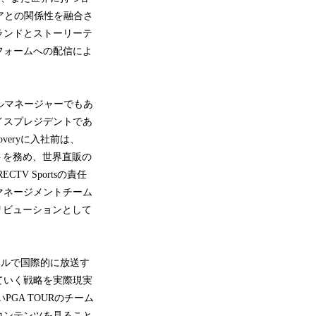
ィアとの関係性を融合さ
ランドとストーリーテ
フォームへの配信によ
ネラルマネージャーでもあ
ブヴァイスプレジデントであ
overyに入社前は、
ントを務め、世界直販の
TV Sportsの責任
マネージメントチーム
リビューションとして
次のレベルで国際的に放送す
ていく戦略を実際現実
いPGA TOURのチーム
コンテンツを見ること