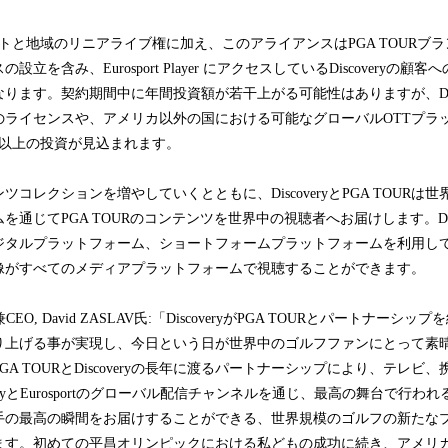
ットと地域のリニアライブ権に加え、このアライアンスはPGA TOURブラ
立を含み、Eurosport Player にアクセスしているDiscoveryの
ます。契約期間中に年間投資額が若干上がる可能性はありますが、Discove
のライセンスや、アメリカ以外の国における可能なグローバルOTTプラ
億以上の投資が見込まれます。
コレクションを増やしていくとともに、DiscoveryとPGA TOURは
通じてPGA TOURのコンテンツを世界中の視聴者へお届けします。Disc
タルプラットフォーム、ショートフォームプラットフォームを利用してPG
像がすべてのメディアプラットフォームで視聴することができます。
役兼CEO, David ZASLAV氏:「DiscoveryがPGA TOURとパートナー
り上げる事が実現し、今日という日が世界中のゴルフファンにとって素
A TOURとDiscoveryの長年に渡るパートナーシップにより、テレビ
veryとEurosportのグローバル配信チャンネルを通じ、最高の舞台で行
手の最高の瞬間をお届けすることができる、世界規模のゴルフの新たな
ます。初めての平昌オリンピックにおける私どもの成功に続き、アメリ