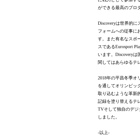
ができる最高のプロ
Discoveryは
フォームへの従事にお
す。また有名なスポー
スであるEurospo
います。Discove
関してはあらゆるテ
2018年の平昌冬季オ
を通してオリンピック
取り込むような革新的
記録を塗り替えるテ
TVそして独自のデ
しました。
-以上-