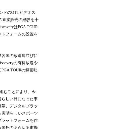
ンドのOTTビデオス
顧客への直接販売の経験を十
ryはPGA TOUR
ットフォームの設置を
世界各国の放送局並びに
overyの有料放送や
A TOURの録画映
シップを組むことにより、今
晴らしい日になった事
、携帯、デジタルプラッ
われる素晴らしいスポーツ
プラットフォームを作
カ国外のあらゆる市場