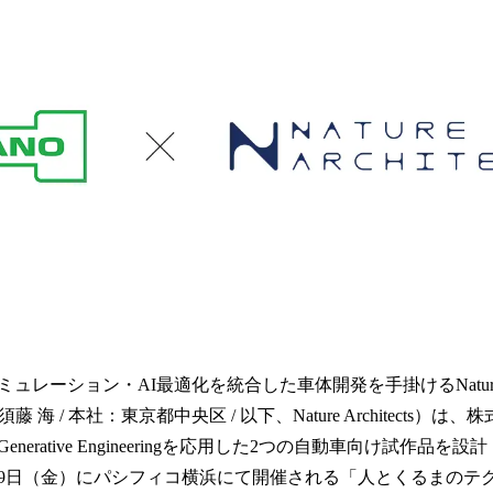
を
読
み
込
み
中
で
す
ーション・AI最適化を統合した車体開発を手掛けるNature Arc
 海 / 本社：東京都中央区 / 以下、Nature Architects）
erative Engineeringを応用した2つの自動車向け試作品を設
29日（金）にパシフィコ横浜にて開催される「人とくるまのテクノロ