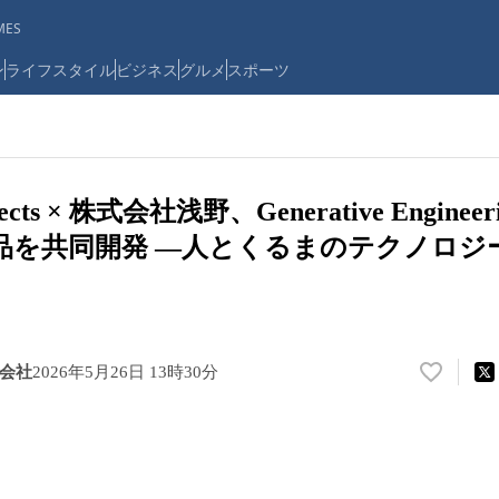
ES
ン
ライフスタイル
ビジネス
グルメ
スポーツ
hitects × 株式会社浅野、Generative Engin
品を共同開発 ―人とくるまのテクノロジー展
株式会社
2026年5月26日 13時30分
い
い
ね
！
数