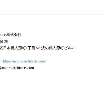
itects株式会社
藤 海
日本橋人形町1丁目3-8 沢の鶴人形町ビル4F
：
https://nature-architects.com/
e-architects.com