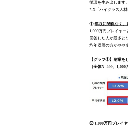
循環を生み出します。
*iX「ハイクラス人
①
年収に関係なく、
1,000万円プレイ
回答した人が最多となり
均年収層の方がやや
【グラフ①】副業を
（全体N=400、1,0
②
1,000万円プ