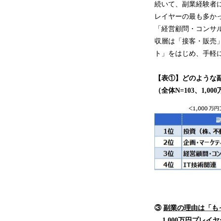
続いて、副業経験者に
レイヤーの最も多か
「経営顧問・コンサ
収層は「接客・販売
ト」をはじめ、手軽
【表①】どのような
（全体N=103、1,0
③
副業の理由は「も
1,000万円プレ