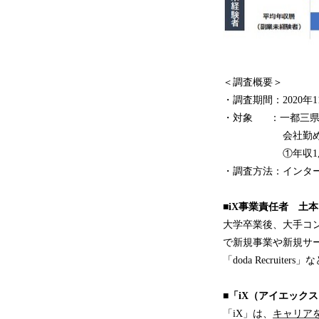
＜調査概要＞
・調査期間：2020年1
・対象 ：一都三県
会社勤めの20代
①年収1,000万円
・調査方法：インタ
■iX事業責任者 土
大学卒業後、大手コ
で新規事業や新規サー
「doda Recruit
■「iX（アイエック
「iX」は、
キャリア