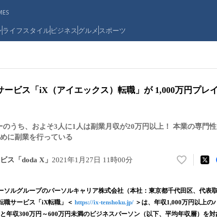
ES
ン
ライフスタイル
ビジネス
グルメ
スポーツ
ービス「iX（アイエックス）転職」が 1,000万円プレ
イヤーのうち、およそ3人に1人は副業月収が20万円以上！ 本業の専門
めに副業を行っている
ス「doda X」
2021年1月27日 11時00分
い
い
ね
ーソルグループのパーソルキャリア株式会社（本社：東京都千代田区、代表取
！
転職サービス「iX転職」＜
https://ix-tenshoku.jp/
＞は、年収1,000万円以上
数
ー）と年収300万円～600万円未満のビジネスパーソン（以下、平均年収層）を
を