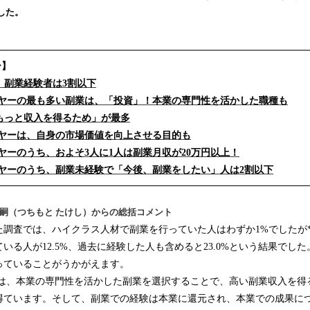
読
した。
み
込
み
ー】
中
、副業経験者は3割以下
で
す
レイヤーの最も多い副業は、「投資」！本業の専門性を活かした職種も
もっと収入を得るため」が最多
レイヤーは、自身の市場価値を向上させる目的も
レイヤーのうち、およそ3人に1人は副業月収が20万円以上！
レイヤーのうち、副業未経験で「今後、副業をしたい」人は2割以下
本 剛嗣（つちもと たけし）からの総括コメント
った調査では、ハイクラス人材で副業を行っていた人はわずか1%でしたが
いる人が12.5%、過去に経験した人も含めると23.0%という結果でし
っていることがうかがえます。
ヤーは、本業の専門性を活かした副業を選択することで、高い副業収入を
得ています。そして、副業での経験は本業に還元され、本業での成果に