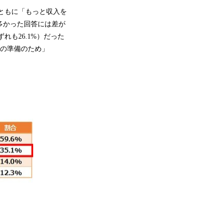
層ともに「もっと収入を
に多かった回答には差が
れも26.1%）だった
立の準備のため」
。