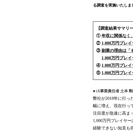
る調査を実施いたしま
【調査結果サマリ
①
年収に関係なく
②
1,000万円プ
③
副業の理由は「
1,000万円プ
④
1,000万円プ
⑤
1,000万円プ
■ iX事業責任者 土
弊社が2018年に行
幅に増え、現在行って
注目度が急速に高ま
1,000万円プレイ
経験できない知見も