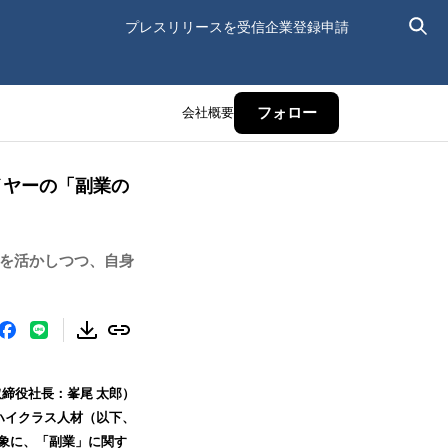
プレスリリースを受信
企業登録申請
会社概要
フォロー
イヤーの「副業の
性を活かしつつ、自身
締役社長：峯尾 太郎）
のハイクラス人材（以下、
対象に、「副業」に関す