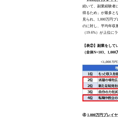
続いて、副業経験者に
得るため」が最多となり
見られ、1,000万
のに対し、平均年収層
（19.6%）が上位
【表②】副業をして
（全体N=103、1,0
④
1,000万円プレ