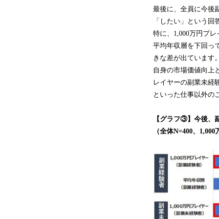
最後に、全員に今後副
「したい」という回答が
特に、1,000万円
平均年収層を下回ってお
きな差が出ています。
自身の市場価値向上と
レイヤーの副業未経
といった仕事以外の
【グラフ③】今後、
（全体N=400、1,0