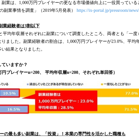
副業は、1,000万円プレイヤーの更なる市場価値向上に一役買ってい
材の副業事情を調査」（2019年5月発表）
https://ix-portal.jp/pressroom/new
副業経験者は3割以下
ヤーと平均年収層それぞれに副業について調査したところ、両者とも「一
ました。副業経験者の割合は、1,000万円プレイヤーが23.0%、平均年
多い結果となりました。
していますか？
00万円プレイヤーn=200、 平均年収層n=200、それぞれ単回答）
レイヤーの最も多い副業は、「投資」！本業の専門性を活かした職種も