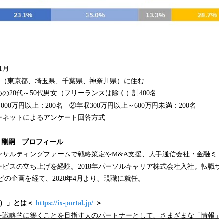
1月
（東京都、埼玉県、千葉県、神奈川県）に住む
～50代男女（フリーランスは除く）計400名
以上：200名 ②年収300万円以上～600万円未満：200名
ーネットによるアンケート回答方式
本 剛嗣 プロフィール
ンサルティングファームで戦略策定やM&A支援、大手通信会社・金融ミ
ビスの立ち上げを経験。2018年パーソルキャリア株式会社入社。転職サー
ers」などの企画を経て、2020年4月より、現職に就任。
ス）」とは＜
https://ix-portal.jp/
＞
を戦略的に築くことを目指す人のパートナーとして、さまざまな「情報