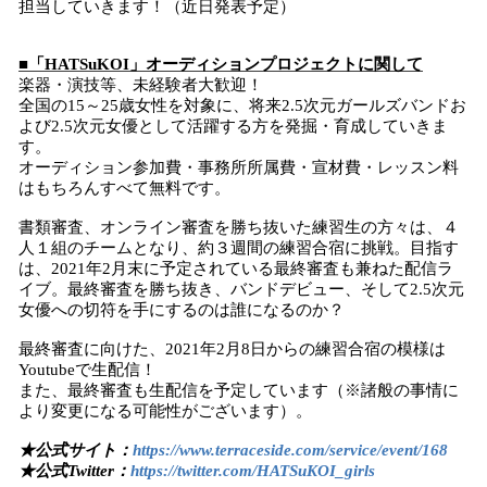
担当していきます！（近日発表予定）
■「HATSuKOI」オーディションプロジェクトに関して
楽器・演技等、未経験者大歓迎！
全国の15～25歳女性を対象に、将来2.5次元ガールズバンドお
よび2.5次元女優として活躍する方を発掘・育成していきま
す。
オーディション参加費・事務所所属費・宣材費・レッスン料
はもちろんすべて無料です。
書類審査、オンライン審査を勝ち抜いた練習生の方々は、４
人１組のチームとなり、約３週間の練習合宿に挑戦。目指す
は、2021年2月末に予定されている最終審査も兼ねた配信ラ
イブ。最終審査を勝ち抜き、バンドデビュー、そして2.5次元
女優への切符を手にするのは誰になるのか？
最終審査に向けた、2021年2月8日からの練習合宿の模様は
Youtubeで生配信！
また、最終審査も生配信を予定しています（※諸般の事情に
より変更になる可能性がございます）。
★公式サイト：
https://www.terraceside.com/service/event/168
★公式Twitter：
https://twitter.com/HATSuKOI_girls