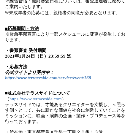
※練習合宿・最終審査日程については、審査通過者に改めて
ご案内いたします。
※未成年者の応募には、親権者の同意が必要となります。
■応募期間・方法
※緊急事態宣言により一部スケジュールに変更が発生してお
ります。
・書類審査 受付期間
2021年1月24日（日）23:59:59 迄
・応募方法
公式サイトより受付中：
https://www.terraceside.com/service/event/168
■株式会社テラスサイドについて
（
https://www.terraceside.com
）
テラスサイドでは、才能あるクリエイターを支援し、＜照ら
す側＞として、共に新たな価値を社会に創造していくことを
ミッションに、映画・演劇の企画・製作・プロデュース等を
行っております。
・所在地：東京都豊島区千早一丁目２０番１３号