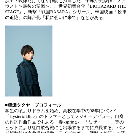
演出・映像だけでなく作詞も担当した、⼿塚治⾍原作『ファ
ウスト〜最後の聖戦〜』、世界初舞台化『BIOHAZARD THE
STAGE』、斬撃『戦国BASARA』シリーズ、韓国映画『殺陣
の追憶』の舞台化『私に会いに来て』などがある。
■楠瀬タクヤ プロフィール
学生の頃よりドラムを始め、高校在学中の98年にバンド
「Hysteric Blue」のドラマーとしてメジャーデビュー。自身
の作詞作曲作品でもある「春~spring~」「なぜ・・・」等の
ヒットにより紅白歌合戦にも出場するまでに成長する。バン