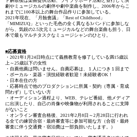
ド解散後は楽曲提供活動、ライブサポート活動と並行して演
劇やミュージカルの劇伴や劇中楽曲を制作し、2006年からこ
れまでに100本以上の舞台作品作りに参加している。
2021年現在、「月蝕會議」「Rest of Childhood」
「MIMIZUQ」といった毛色の全く異なる3バンドに参加しな
がら、気鋭の2.5次元ミュージカルなどの舞台楽曲も担う、日
本で最もマルチタスクなミュージシャンのひとり。
■応募資格
・2021年1月24日時点にて義務教育を修了している満15歳以
上～25歳以下の女性
・自薦他薦は問いません。自薦応募は、１人につき１回まで
・ボーカル・楽器・演技経験者歓迎！未経験者OK！
・日本在住の方
・応募時点で他のプロダクションに所属・契約（専属・育成
問わず）していない方
・オーディション過程より、WEB、テレビ番組、他メディア
に出演したり、自己の肖像や映像物が利用されることに支障
がないこと
・オンライン審査合格後、2021年2月8日～2月28日に行われ
る全ての練習合宿・最終審査等に参加可能な方（合宿・最終
審査に伴う交通費・宿泊費は一部負担いたします。）