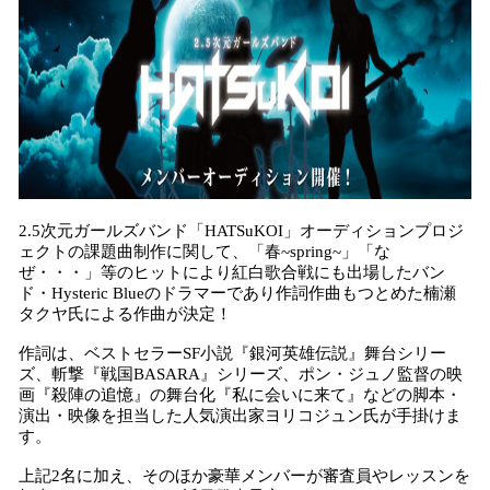
数
を
読
み
込
み
中
で
す
2.5次元ガールズバンド「HATSuKOI」オーディションプロジ
ェクトの課題曲制作に関して、「春~spring~」「な
ぜ・・・」等のヒットにより紅白歌合戦にも出場したバン
ド・Hysteric Blueのドラマーであり作詞作曲もつとめた楠瀬
タクヤ氏による作曲が決定！
作詞は、ベストセラーSF⼩説『銀河英雄伝説』舞台シリー
ズ、斬撃『戦国BASARA』シリーズ、ポン・ジュノ監督の映
画『殺陣の追憶』の舞台化『私に会いに来て』などの脚本・
演出・映像を担当した人気演出家ヨリコジュン氏が手掛けま
す。
上記2名に加え、そのほか豪華メンバーが審査員やレッスンを