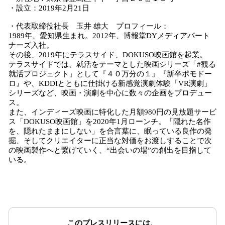
・設立：2019年2月21日
・代表取締役社長 玉井 雄大 プロフィール：
1989年、愛知県生まれ。2012年、博報堂DYメディアパート
ナーズ入社。
その後、2019年にテラスサイド、DOKUSO映画館を起業。
テラスサイドでは、就活をテーマとした映画シリーズ「#観る
就活プロジェクト」として『４０万分の１』『新卒ポモドー
ロ』や、KDDIとともに仕掛ける新感覚演劇体験「VR演劇」
シリーズなど、映画・演劇を中心に数々の企画をプロデュー
ス。
また、インディーズ映画に特化した月額980円の見放題サービ
ス「DOKUSO映画館」を2020年1月ローンチ。「隠れた名作
を、隠れたままにしない」を合言葉に、眠っている良作の発
掘、そしてクリエイターに正当な対価をお渡しすることで次
の映画製作へと繋げていく、“出会いの場”の創出を目指して
いる。
このプレスリリースには、