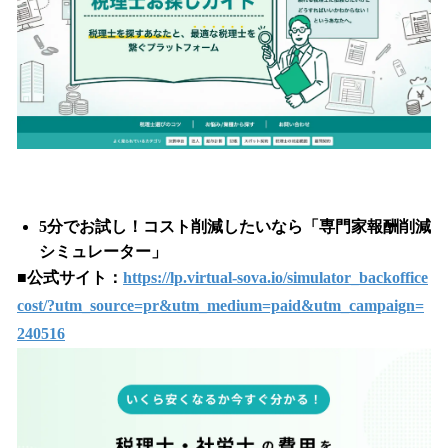
5分でお試し！コスト削減したいなら「専門家報酬削減
シミュレーター」
■
公式サイト：
https://lp.virtual-sova.io/simulator_backoffice
cost/?utm_source=pr&utm_medium=paid&utm_campaign=
240516