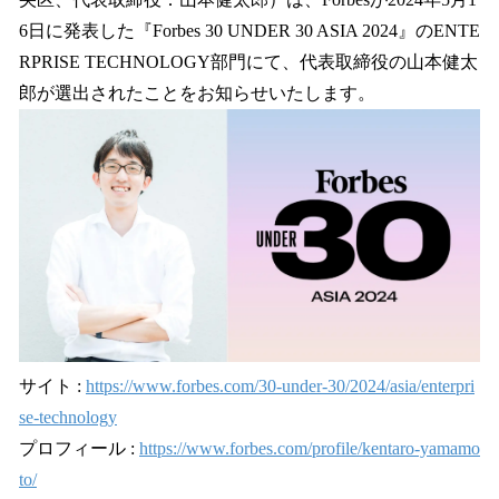
読
み
6日に発表した『Forbes 30 UNDER 30 ASIA 2024』のENTE
込
RPRISE TECHNOLOGY部門にて、代表取締役の山本健太
み
郎が選出されたことをお知らせいたします。
中
で
す
サイト :
https://www.forbes.com/30-under-30/2024/asia/enterpri
se-technology
プロフィール :
https://www.forbes.com/profile/kentaro-yamamo
to/