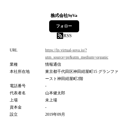
株式会社SoVa
23
フォロワー
フォロー
RSS
URL
https://lp.virtual-sova.io/?
utm_source=pr&utm_medium=organic
業種
情報通信
本社所在地
東京都千代田区神田紺屋町15 グランファ
ースト神田紺屋町2階
電話番号
-
代表者名
山本健太郎
上場
未上場
資本金
-
設立
2019年09月