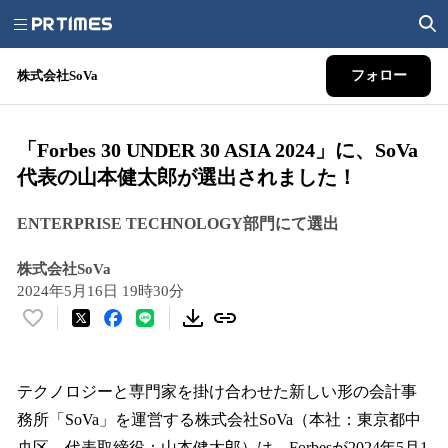
株式会社SoVa
フォロー
「Forbes 30 UNDER 30 ASIA 2024」に、SoVa
代表の山本健太郎が選出されました！
ENTERPRISE TECHNOLOGY部門にて選出
株式会社SoVa
2024年5月16日 19時30分
い
い
ね
！
テクノロジーと専門家を掛け合わせた新しい形の会計事
数
務所「SoVa」を運営する株式会社SoVa（本社：東京都中
を
央区、代表取締役：山本健太郎）は、Forbesが2024年5月1