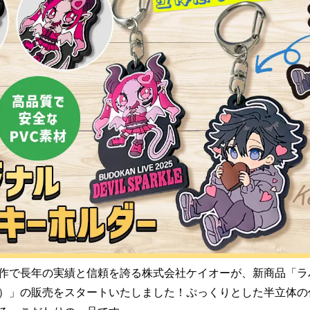
み
込
み
中
で
す
作で長年の実績と信頼を誇る株式会社ケイオーが、新商品「ラ
）」の販売をスタートいたしました！ぷっくりとした半立体の