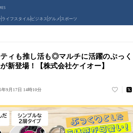
ES
ン
ライフスタイル
ビジネス
グルメ
スポーツ
ルティも推し活も◎マルチに活躍のぷっく
が新登場！【株式会社ケイオー】
25年9月17日 14時10分
い
い
ね
！
数
を
読