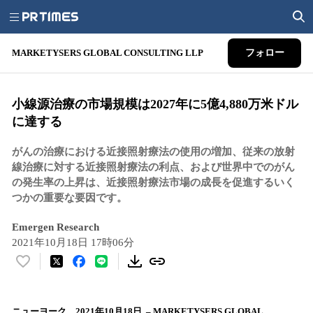
MARKETYSERS GLOBAL CONSULTING LLP
フォロー
小線源治療の市場規模は2027年に5億4,880万米ドル
に達する
がんの治療における近接照射療法の使用の増加、従来の放射
線治療に対する近接照射療法の利点、および世界中でのがん
の発生率の上昇は、近接照射療法市場の成長を促進するいく
つかの重要な要因です。
Emergen Research
2021年10月18日 17時06分
い
い
ね
！
ニューヨーク、2021年10月18日 – MARKETYSERS GLOBAL