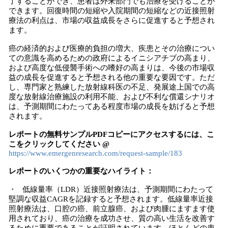
了することができ、患者は外来部門でも治療を受けることが
できます。回復時間の短縮や入院期間の短縮などの近接照射
療法の利点は、市場の収益成長をさらに促進すると予想され
ます。
癌の経済的および医療的負担の増大、疾患とその治療につい
ての意識を高めるための政府によるイニシアチブの高まり、
および高度な低侵襲手術への嗜好の高まりは、今後の市場収
益の成長を促進すると予想される他の重要な要因です。ただ
し、専門家と熟練した放射線科医の不足、発展途上国での高
度な放射線治療施設の利用不能、および不利な償還シナリオ
は、予測期間にわたってある程度市場の成長を妨げると予想
されます。
レポートの無料サンプルPDFコピーにアクセスするには、こ
こをクリックしてください @
https://www.emergenresearch.com/request-sample/183
レポートのいくつかの重要なハイライト：
・ 低線量率（LDR）近接照射療法は、予測期間にわたって
堅調な収益CAGRを記録すると予想されます。低線量率近接
照射療法は、口腔の癌、前立腺癌、および肉腫にますます使
用されており、癌の治療を成功させ、質の高い生活を改善す