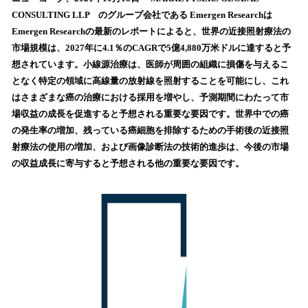
数
CONSULTING LLP のグループ会社である Emergen Researchは
を
Emergen Researchの最新のレポートによると、世界の近接照射療法の
読
市場規模は、2027年に4.1％のCAGRで5億4,880万米ドルに達すると予
み
想されています。小線源治療は、医師が周囲の組織に損傷を与えるこ
込
となく特定の領域に高線量の放射線を照射することを可能にし、これ
み
はさまざまな癌の治療における採用を増やし、予測期間にわたって市
中
で
場収益の成長を促進すると予想される重要な要因です。世界中での癌
す
の発生率の増加、残っている癌細胞を排除するための手術後の近接照
射療法の使用の増加、および画像診断法の技術的進歩は、今後の市場
の収益成長に寄与すると予想される他の重要な要因です。