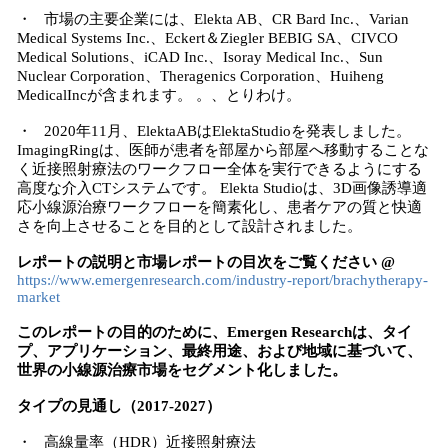
・ 市場の主要企業には、Elekta AB、CR Bard Inc.、Varian
Medical Systems Inc.、Eckert＆Ziegler BEBIG SA、CIVCO
Medical Solutions、iCAD Inc.、Isoray Medical Inc.、Sun
Nuclear Corporation、Theragenics Corporation、Huiheng
MedicalIncが含まれます。 。、とりわけ。
・ 2020年11月、ElektaABはElektaStudioを発表しました。
ImagingRingは、医師が患者を部屋から部屋へ移動することな
く近接照射療法のワークフロー全体を実行できるようにする
高度な介入CTシステムです。 Elekta Studioは、3D画像誘導適
応小線源治療ワークフローを簡素化し、患者ケアの質と快適
さを向上させることを目的として設計されました。
レポートの説明と市場レポートの目次をご覧ください @
https://www.emergenresearch.com/industry-report/brachytherapy-
market
このレポートの目的のために、Emergen Researchは、タイ
プ、アプリケーション、最終用途、および地域に基づいて、
世界の小線源治療市場をセグメント化しました。
タイプの見通し（2017-2027）
・ 高線量率（HDR）近接照射療法