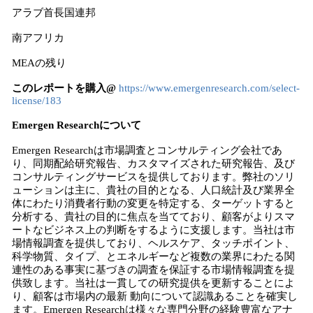
アラブ首長国連邦
南アフリカ
MEAの残り
このレポートを購入@
https://www.emergenresearch.com/select-
license/183
Emergen Researchについて
Emergen Researchは市場調査とコンサルティング会社であ
り、同期配給研究報告、カスタマイズされた研究報告、及び
コンサルティングサービスを提供しております。弊社のソリ
ューションは主に、貴社の目的となる、人口統計及び業界全
体にわたり消費者行動の変更を特定する、ターゲットすると
分析する、貴社の目的に焦点を当てており、顧客がよりスマ
ートなビジネス上の判断をするように支援します。当社は市
場情報調査を提供しており、ヘルスケア、タッチポイント、
科学物質、タイプ、とエネルギーなど複数の業界にわたる関
連性のある事実に基づきの調査を保証する市場情報調査を提
供致します。当社は一貫しての研究提供を更新することによ
り、顧客は市場内の最新 動向について認識あることを確実し
ます。Emergen Researchは様々な専門分野の経験豊富なアナ