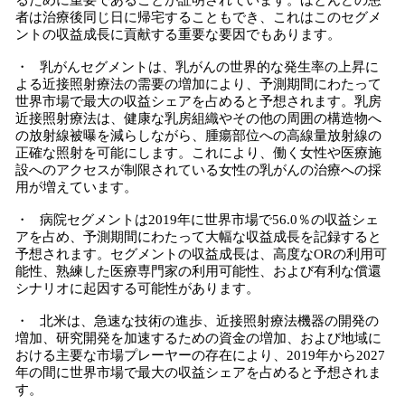
るために重要であることが証明されています。ほとんどの患
者は治療後同じ日に帰宅することもでき、これはこのセグメ
ントの収益成長に貢献する重要な要因でもあります。
・ 乳がんセグメントは、乳がんの世界的な発生率の上昇に
よる近接照射療法の需要の増加により、予測期間にわたって
世界市場で最大の収益シェアを占めると予想されます。乳房
近接照射療法は、健康な乳房組織やその他の周囲の構造物へ
の放射線被曝を減らしながら、腫瘍部位への高線量放射線の
正確な照射を可能にします。これにより、働く女性や医療施
設へのアクセスが制限されている女性の乳がんの治療への採
用が増えています。
・ 病院セグメントは2019年に世界市場で56.0％の収益シェ
アを占め、予測期間にわたって大幅な収益成長を記録すると
予想されます。セグメントの収益成長は、高度なORの利用可
能性、熟練した医療専門家の利用可能性、および有利な償還
シナリオに起因する可能性があります。
・ 北米は、急速な技術の進歩、近接照射療法機器の開発の
増加、研究開発を加速するための資金の増加、および地域に
おける主要な市場プレーヤーの存在により、2019年から2027
年の間に世界市場で最大の収益シェアを占めると予想されま
す。