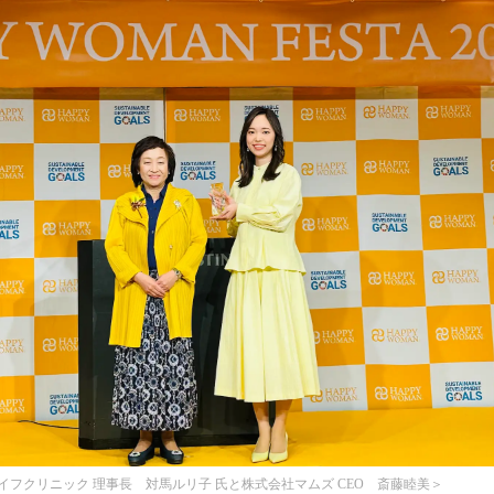
フクリニック 理事長 対馬ルリ子 氏と株式会社マムズ CEO 斎藤睦美＞