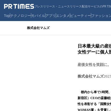
プレスリリース・ニュースリリース配信サービスのPR TIM
Top
テクノロジー
モバイル
アプリ
エンタメ
ビューティー
ファッショ
株式会社マムズ
日本最大級の産
女性デーに個人部
産後女性を笑顔に。
株式会社マムズ
202
都内から車で1時間、
新宿区）CEOの斎藤
性を表彰する「国際女性デー
WOMAN賞」を受賞