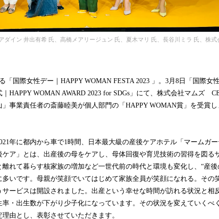
ダイン 井出有希 氏、高橋メアリージュン 氏、夏木マリ 氏、長谷川ミラ 氏、株式
国際女性デー｜HAPPY WOMAN FESTA 2023 」。3月8日「国際
APPY WOMAN AWARD 2023 for SDGs」にて、株式会社マムズ
」事業責任者の斎藤睦美が個人部門の「HAPPY WOMAN賞」を受賞
021年に都内から車で1時間、日本最大級の産後ケアホテル「マームガ
後ケア」とは、出産後の母をケアし、母体回復や育児技術の習得を図る
と離れて暮らす核家族の増加など一世代前の時代と環境も変化し、“産後
に多いです。母親が笑顔でいてはじめて家族全員が笑顔になれる。その
うサービスは開設されました。出産という幸せな時間が訪れる状況と相
生率・出生数が下がり少子化になっています。その状況を変えていくべ
定理由とし、表彰させていただきます。