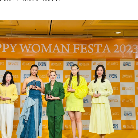
み
込
み
中
で
す