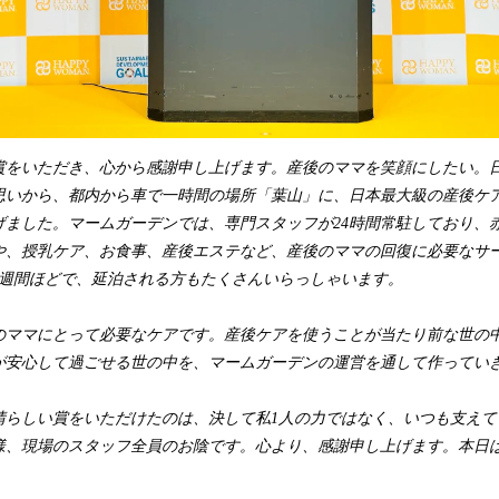
をいただき、心から感謝申し上げます。産後のママを笑顔にしたい。
思いから、都内から車で一時間の場所「葉山」に、日本最大級の産後ケ
げました。マームガーデンでは、専門スタッフが24時間常駐しており、
や、授乳ケア、お食事、産後エステなど、産後のママの回復に必要なサ
2週間ほどで、延泊される方もたくさんいらっしゃいます。
ママにとって必要なケアです。産後ケアを使うことが当たり前な世の
が安心して過ごせる世の中を、マームガーデンの運営を通して作ってい
らしい賞をいただけたのは、決して私1人の力ではなく、いつも支えて
様、現場のスタッフ全員のお陰です。心より、感謝申し上げます。本日