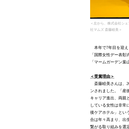
＜左から、株式会社シェア
社マムズ 斎藤睦美＞
本年で7年目を迎える「
「国際女性デー表彰式｜H
「マームガーデン葉山
＜受賞理由＞
斎藤睦美さんは、2
ンされました。「産
キャリア進出、両親
している女性は非常
後ケアホテル」とい
合は年々高まり、出
繋がる取り組みを選