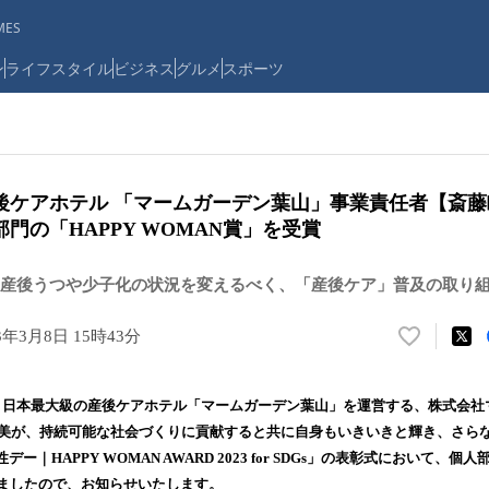
ES
ン
ライフスタイル
ビジネス
グルメ
スポーツ
後ケアホテル 「マームガーデン葉山」事業責任者【斎
門の「HAPPY WOMAN賞」を受賞
産後うつや少子化の状況を変えるべく、「産後ケア」普及の取り
3年3月8日 15時43分
い
い
ね
日本最大級の産後ケアホテル「マームガーデン葉山」を運営する、株式会社
！
睦美が、持続可能な社会づくりに貢献すると共に自身もいきいきと輝き、さら
数
｜HAPPY WOMAN AWARD 2023 for SDGs」の表彰式において、個人
を
読
しましたので、お知らせいたします。