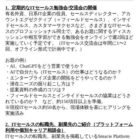
1. 定期的なITセールス勉強会/交流会の開催
有名外資、日系IT企業の役員、セールスディレクター、アカ
ウントエグゼクティブ（＝フィールドセールス）、インサイ
ドセールス、カスタマーサクセスなど、さまざまなITセール
スのプロフェッショナル同士で、あるお題に関するディスカ
ッションや相互学習ができる勉強会をオンラインで週2回ほど
実施していく予定です。（ITセールス交流会は年間に1〜2
回、オフライン形式で計画中です。）
お題の例）
・AI、ChatGPTをどう営業で使うか？
・AIで自分たち（ITセールス）の仕事はどうなるのか？
・エンタープライズ企業の開拓をどうやってるのか？
・潜在ニーズの掘り起こし方は？
・提案資料の作成のコツは？
・フィールドセールスとインサイドセールスの協業はどうさ
れているのか？ など、約150項目以上を準備。
※現役ITセールス約50名から、現場体験を基にヒアリングを
実施済み
2. ITセールスの転職先、副業先のご紹介（プラットフォーム
利用や個別キャリア相談会）
ITセールスの転職先、副業先を掲載しているSmacie Platform