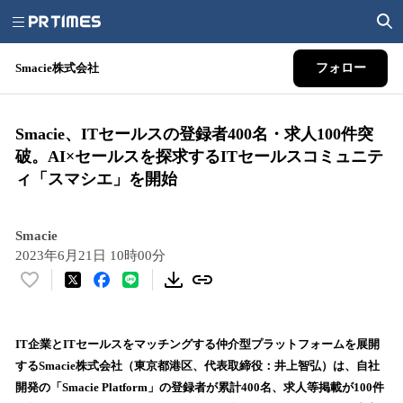
Smacie株式会社
フォロー
Smacie、ITセールスの登録者400名・求人100件突
破。AI×セールスを探求するITセールスコミュニテ
ィ「スマシエ」を開始
Smacie
2023年6月21日 10時00分
い
い
ね
！
IT企業とITセールスをマッチングする仲介型プラットフォームを展開
数
するSmacie株式会社（東京都港区、代表取締役：井上智弘）は、自社
を
開発の「Smacie Platform」の登録者が累計400名、求人等掲載が100件
読