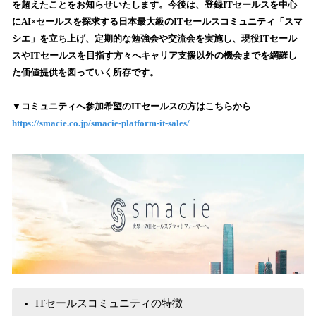
を超えたことをお知らせいたします。今後は、登録ITセールスを中心
み
にAI×セールスを探求する日本最大級のITセールスコミュニティ「スマ
込
シエ」を立ち上げ、定期的な勉強会や交流会を実施し、現役ITセール
み
スやITセールスを目指す方々へキャリア支援以外の機会までを網羅し
中
で
た価値提供を図っていく所存です。
す
▼コミュニティへ参加希望のITセールスの方はこちらから
https://smacie.co.jp/smacie-platform-it-sales/
ITセールスコミュニティの特徴