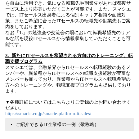
を自由に活用でき、気になる転職先や副業先があれば都度サ
ービス上より応募いただくことが可能です。また、スマシエ
では、ITセールス出身者による個別キャリア相談や面接対
策、またご希望に合ったITセールスの転職先や副業先もご案
内をしております。
なお「1.」の勉強会や交流会の場において転職希望先のリア
ルな話を現役ITセールスから情報収集していただくことも可
能です。
3. 新たにITセールスを希望される方向けのトレーニング、転
職支援プログラム
スマシエでは、金融業界からITセールスへ転職経験のあるメ
ンバーや、異業種からITセールスへの転職支援経験が豊富な
メンバーも揃っており、異業種からITセールスへ転職希望の
方へのトレーニングや、転職支援プログラムも提供しており
ます。
▼各種詳細についてはこちらよりご登録の上お問い合わせく
ださい。
https://smacie.co.jp/smacie-platform-it-sales/
ご紹介できるIT企業様の一例（敬称略）