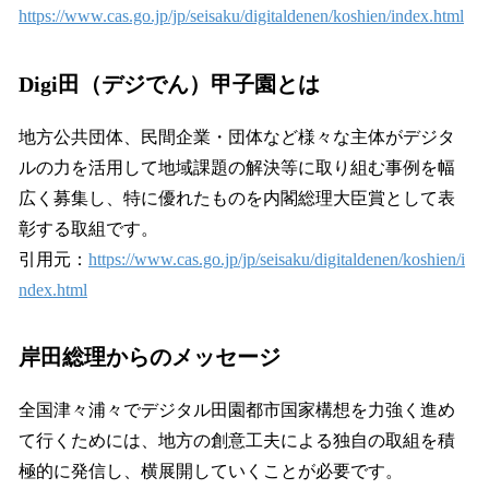
https://www.cas.go.jp/jp/seisaku/digitaldenen/koshien/index.html
Digi田（デジでん）甲子園とは
地方公共団体、民間企業・団体など様々な主体がデジタ
ルの力を活用して地域課題の解決等に取り組む事例を幅
広く募集し、特に優れたものを内閣総理大臣賞として表
彰する取組です。
引用元：
https://www.cas.go.jp/jp/seisaku/digitaldenen/koshien/i
ndex.html
岸田総理からのメッセージ
全国津々浦々でデジタル田園都市国家構想を力強く進め
て行くためには、地方の創意工夫による独自の取組を積
極的に発信し、横展開していくことが必要です。