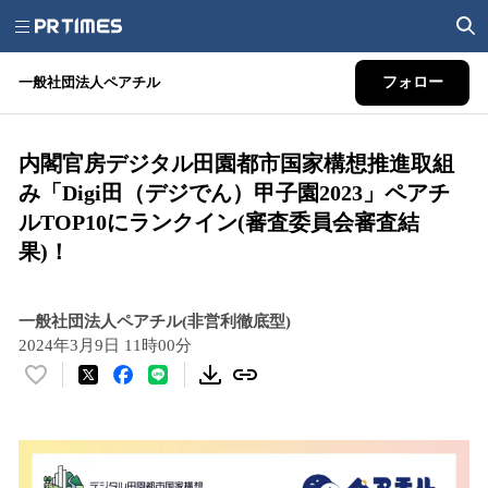
一般社団法人ペアチル
フォロー
内閣官房デジタル田園都市国家構想推進取組
み「Digi田（デジでん）甲子園2023」ペアチ
ルTOP10にランクイン(審査委員会審査結
果)！
一般社団法人ペアチル(非営利徹底型)
2024年3月9日 11時00分
い
い
ね
！
数