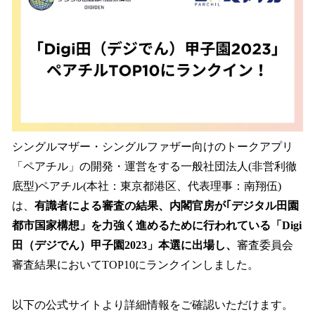
を
読
み
込
み
中
で
す
シングルマザー・シングルファザー向けのトークアプリ
「ペアチル」の開発・運営をする⼀般社団法⼈(⾮営利徹
底型)ペアチル(本社：東京都港区、代表理事：南翔伍)
は、
有識者による審査の結果、内閣官房が｢デジタル田園
都市国家構想」を力強く進めるために行われている「Digi
田（デジでん）甲子園2023」本選に出場し、
審査委員会
審査結果においてTOP10にランクインしました。
以下の公式サイトより詳細情報をご確認いただけます。