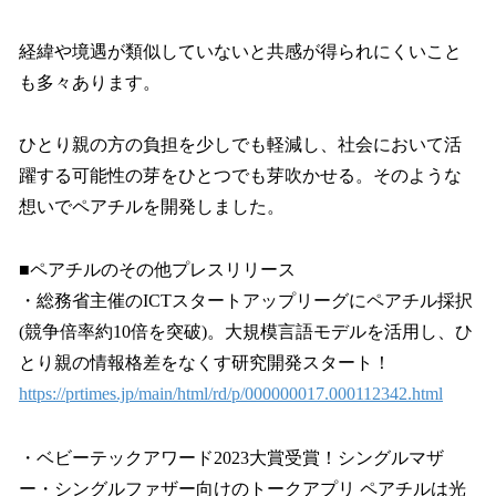
経緯や境遇が類似していないと共感が得られにくいこと
も多々あります。
ひとり親の方の負担を少しでも軽減し、社会において活
躍する可能性の芽をひとつでも芽吹かせる。そのような
想いでペアチルを開発しました。
■ペアチルのその他プレスリリース
・総務省主催のICTスタートアップリーグにペアチル採択
(競争倍率約10倍を突破)。大規模言語モデルを活用し、ひ
とり親の情報格差をなくす研究開発スタート！
https://prtimes.jp/main/html/rd/p/000000017.000112342.html
・ベビーテックアワード2023大賞受賞！シングルマザ
ー・シングルファザー向けのトークアプリ ペアチルは光