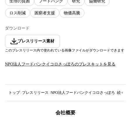
生理の貧困
フードバンク
研究
協働研究
ロス削減
困窮者支援
物価高騰
ダウンロード
プレスリリース素材
このプレスリリース内で使われている画像ファイルがダウンロードできます
NPO法人フードバンクイコロさっぽろ
のプレスキットを見る
トップ
プレスリリース
NPO法人フードバンクイコロさっぽろ
続く物
会社概要