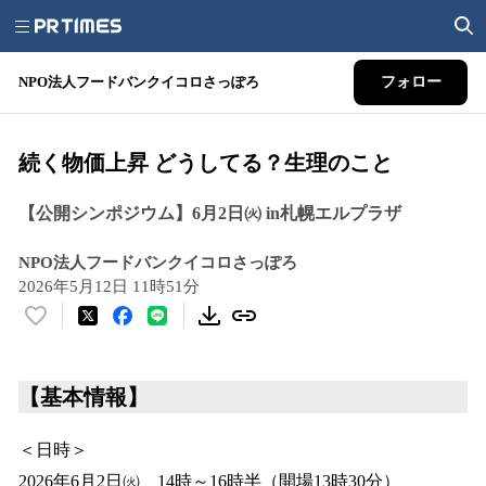
NPO法人フードバンクイコロさっぽろ
フォロー
続く物価上昇 どうしてる？生理のこと
【公開シンポジウム】6月2日㈫ in札幌エルプラザ
NPO法人フードバンクイコロさっぽろ
2026年5月12日 11時51分
い
い
ね
！
【基本情報】
数
を
＜日時＞
読
2026年6月2日㈫ 14時～16時半（開場13時30分）
み