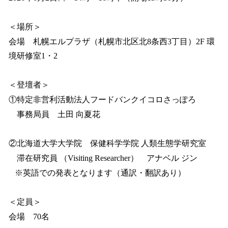
込
み
＜場所＞
中
会場 札幌エルプラザ（札幌市北区北8条西3丁目）2F 環
で
す
境研修室1・2
＜登壇者＞
①特定非営利活動法人フードバンクイコロさっぽろ
事務局員 土田 向夏花
②北海道大学大学院 保健科学学院 人類生態学研究室
滞在研究員 （Visiting Researcher） アナベル ジン
※英語での発表となります（通訳・翻訳あり）
＜定員＞
会場 70名