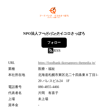
NPO法人フードバンクイコロさっぽろ
4
フォロワー
フォロー
RSS
URL
https://foodbank-ikorsapporo.themedia.jp/
業種
医療・福祉
本社所在地
北海道札幌市東区北二十四条東８丁目1-
20 パレスビル24 1F
電話番号
080-4855-4466
代表者名
片岡 有喜子
上場
未上場
資本金
-