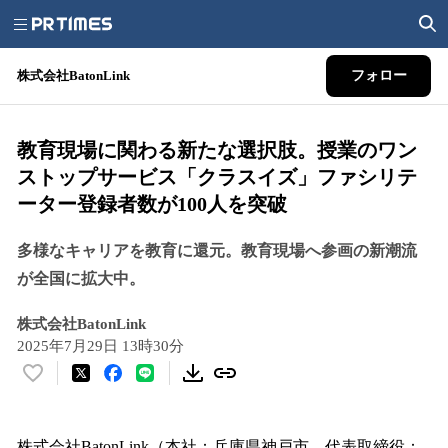
株式会社BatonLink
フォロー
教育現場に関わる新たな選択肢。授業のワン
ストップサービス「クラスイズ」ファシリテ
ーター登録者数が100人を突破
多様なキャリアを教育に還元。教育現場へ参画の新潮流
が全国に拡大中。
株式会社BatonLink
2025年7月29日 13時30分
い
い
ね
！
株式会社BatonLink（本社：兵庫県神戸市、代表取締役：