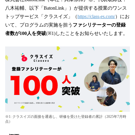
数
八木祐輔、以下「BatonLink」）が提供する授業のワンス
を
トップサービス「クラスイズ」（
https://class-es.com/
）にお
読
み
いて、プログラムの実施を担う
ファシリテーターの登録
込
者数が100人を突破
(※1)したことをお知らせいたします。
み
中
で
す
※1: クラスイズの面接を通過し、研修を受けた登録者の累計（2025年7月時
点）