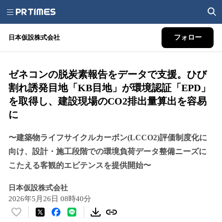
日本仮設株式会社
フォロー
ゼネコンの脱炭素報告をデータで支援。ひび
割れ誘発目地「KB目地」が環境認証「EPD」
を取得し、建設現場のCO2排出量算出を容易
に
〜建築物ライフサイクルカーボン(LCCO2)評価制度化に
向け、設計・施工段階での環境負荷データ整備ニーズに
こたえる客観的エビテンスを提供開始〜
日本仮設株式会社
2026年5月26日 08時40分
い