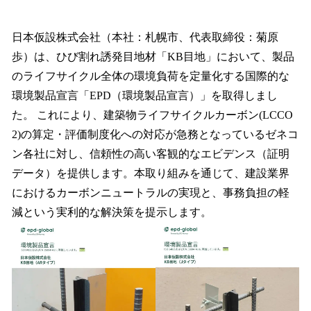
い
ね
！
日本仮設株式会社（本社：札幌市、代表取締役：菊原
数
歩）は、ひび割れ誘発目地材「KB目地」において、製品
を
のライフサイクル全体の環境負荷を定量化する国際的な
読
み
環境製品宣言「EPD（環境製品宣言）」を取得しまし
込
た。 これにより、建築物ライフサイクルカーボン(LCCO
み
2)の算定・評価制度化への対応が急務となっているゼネコ
中
で
ン各社に対し、信頼性の高い客観的なエビデンス（証明
す
データ）を提供します。本取り組みを通じて、建設業界
におけるカーボンニュートラルの実現と、事務負担の軽
減という実利的な解決策を提示します。