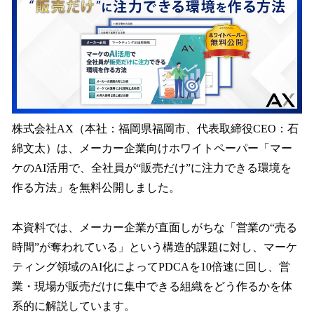
読
み
込
み
中
で
す
株式会社AX（本社：福岡県福岡市、代表取締役CEO：石
綿文太）は、メーカー企業向けホワイトペーパー「マー
ケのAI活用で、全社員が“販売だけ”に注力できる環境を
作る方法」を無料公開しました。
本資料では、メーカー企業が直面しがちな「営業の“売る
時間”が奪われている」という構造的課題に対し、マーケ
ティング領域のAI化によってPDCAを10倍速に回し、営
業・現場が販売だけに集中できる組織をどう作るかを体
系的に解説しています。