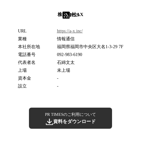
株式会社AX
RSS
URL
https://a-x.inc/
業種
情報通信
本社所在地
福岡県福岡市中央区大名1-3-29 7F
電話番号
092-983-6190
代表者名
石綿文太
上場
未上場
資本金
-
設立
-
PR TIMESのご利用について
資料をダウンロード