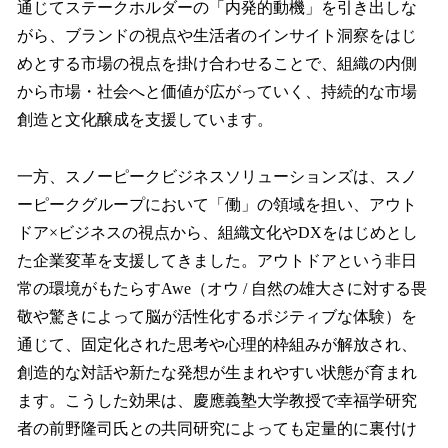
通じてステークホルダーの「内発的動機」を引き出しな
がら、ブランドの視点や生活者のインサイト洞察をはじ
めとする市場の視点を掛け合わせることで、組織の内側
から市場・社会へと価値が広がっていく、持続的な市場
創造と文化醸成を支援しています。
一方、スノーピークビジネスソリューションズは、スノ
ーピークグループにおいて「働」の領域を担い、アウト
ドア×ビジネスの視点から、組織文化やDXをはじめとし
た企業変革を支援してきました。アウトドアという非日
常の環境がもたらすAwe（オウ / 自然の雄大さに対する畏
敬や驚きによって脳が活性化するポジティブな体験）を
通じて、固定化された思考や心理的枠組みが解放され、
創造的な対話や新たな発想が生まれやすい状態が育まれ
ます。こうした効果は、慶應義塾大学教授で幸福学研究
者の前野隆司氏との共同研究によっても定量的に裏付け