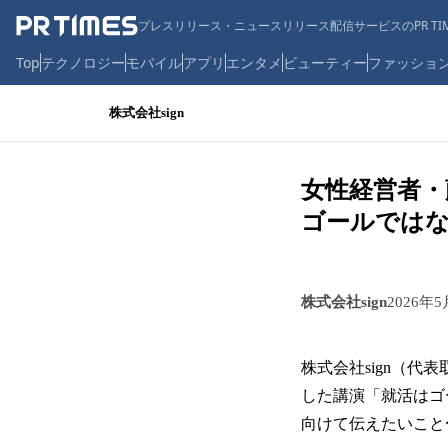
プレスリリース・ニュースリリース配信サービスのPR TIM
Top
テクノロジー
モバイル
アプリ
エンタメ
ビューティー
ファッショ
株式会社sign
女性経営者・
ゴールではな
株式会社sign
2026年5
株式会社sign（代
した講演「就活はゴ
向けて伝えたいこと