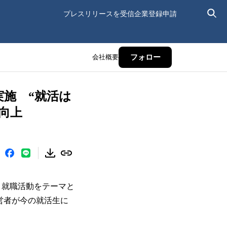
プレスリリースを受信
企業登録申請
会社概要
フォロー
施 “就活は
向上
て、就職活動をテーマと
営者が今の就活生に