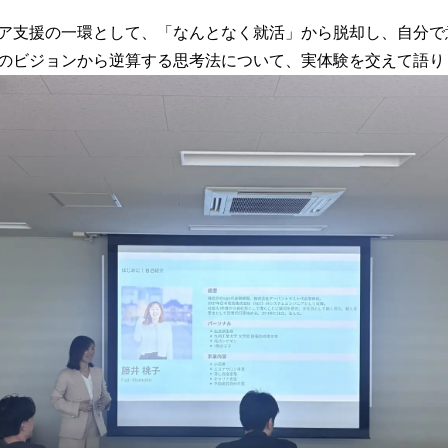
み
込
ア支援の一環として、「なんとなく就活」から脱却し、自分で
み
のビジョンから逆算する思考法について、実体験を交えて語り
中
で
す