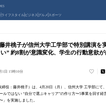
ES
ン
ライフスタイル
ビジネス
グルメ
スポーツ
藤井桃子が信州大学工学部で特別講演を実
い” 約8割が意識変化、学生の行動意欲が
月1日 15時10分
い
い
ね
表取締役：藤井桃子）は、4月20日（月）、信州大学 工学部に
！
数
ールではない “自分で選ぶキャリア”の作り方〜5事業を回す経
を
〜」を実施しました。
読