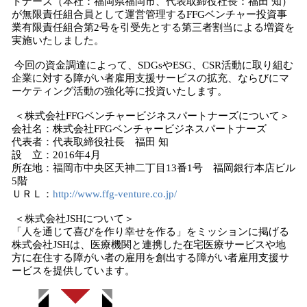
トナーズ（本社：福岡県福岡市、代表取締役社長：福田 知）
み
が無限責任組合員として運営管理するFFGベンチャー投資事
込
業有限責任組合第2号を引受先とする第三者割当による増資を
み
実施いたしました。
中
今回の資金調達によって、SDGsやESG、CSR活動に取り組む
で
企業に対する障がい者雇用支援サービスの拡充、ならびにマ
す
ーケティング活動の強化等に投資いたします。
＜株式会社FFGベンチャービジネスパートナーズについて＞
会社名：株式会社FFGベンチャービジネスパートナーズ
代表者：代表取締役社長 福田 知
設 立：2016年4月
所在地：福岡市中央区天神二丁目13番1号 福岡銀行本店ビル
5階
ＵＲＬ：
http://www.ffg-venture.co.jp/
＜株式会社JSHについて＞
「人を通じて喜びを作り幸せを作る」をミッションに掲げる
株式会社JSHは、医療機関と連携した在宅医療サービスや地
方に在住する障がい者の雇用を創出する障がい者雇用支援サ
ービスを提供しています。