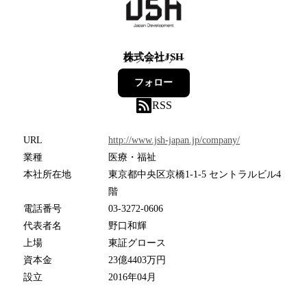
株式会社JSH
10
フォロワー
フォロー
RSS
URL
http://www.jsh-japan.jp/company/
業種
医療・福祉
本社所在地
東京都中央区京橋1-1-5 セントラルビル4
階
電話番号
03-3272-0606
代表者名
野口和輝
上場
東証グロース
資本金
23億4403万円
設立
2016年04月