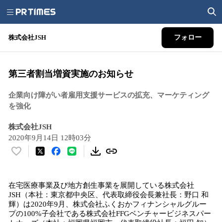
株式会社JSH
フォロー
第三者割当増資実施のお知らせ
企業向け障がい者雇用支援サービスの拡充、マーケティング
を強化
株式会社JSH
2020年9月14日 12時03分
い
い
ね
在宅医療事業及び地方創生事業を展開している株式会社
！
JSH（本社：東京都中央区、代表取締役会長兼社長：野口 和
数
輝）は2020年9月、株式会社ふくおかフィナンシャルグルー
を
プの100%子会社である株式会社FFGベンチャービジネスパー
読