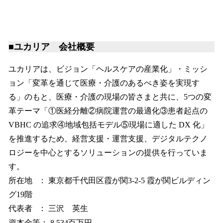
■ユカリア 会社概要
ユカリアは、ビジョン「ヘルスケアの産業化」・ミッシ
ョン「変革を通じて医療・介護のあるべき姿を実現す
る」のもと、医療・介護の現場の皆さまと共に、5つの変
革テーマ「①医経分離②病院運営の最適化③患者起点の
VBHC の追求④地域包括モデル⑤現場に適した DX 化」
を推進するため、経営支援・運営支援、デジタルテクノ
ロジーを中心とするソリューションの提供を行っていま
す。
所在地 ： 東京都千代田区霞が関3-2-5 霞が関ビルディン
グ19階
代表者 ： 三沢 英生
資本金等： 8,534百万円