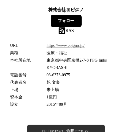
株式会社エピグノ
10
フォロワー
フォロー
RSS
URL
https://www.epigno.jp/
業種
医療・福祉
本社所在地
東京都中央区京橋2-7-8 FPG links
KYOBASHI
電話番号
03-6373-0975
代表者名
乾 文良
上場
未上場
資本金
1億円
設立
2016年09月
PR TIMESのご利用について