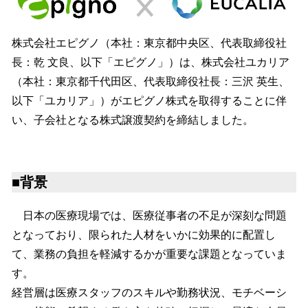
を
読
み
株式会社エピグノ（本社：東京都中央区、代表取締役社
込
長：乾 文良、以下「エピグノ」）は、株式会社ユカリア
み
中
（本社：東京都千代田区、代表取締役社長：三沢 英生、
で
以下「ユカリア」）がエピグノ株式を取得することに伴
す
い、子会社となる株式譲渡契約を締結しました。
■背景
日本の医療現場では、医療従事者の不足が深刻な問題
となっており、限られた人材をいかに効果的に配置し
て、業務の負担を軽減するかが重要な課題となっていま
す。
経営層は医療スタッフのスキルや勤務状況、モチベーシ