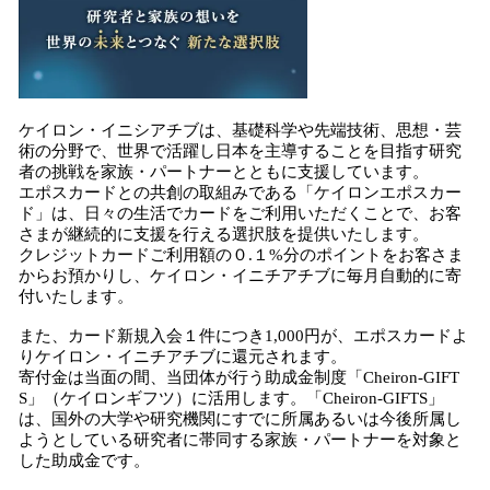
ケイロン・イニシアチブは、基礎科学や先端技術、思想・芸
術の分野で、世界で活躍し日本を主導することを目指す研究
者の挑戦を家族・パートナーとともに支援しています。
エポスカードとの共創の取組みである「ケイロンエポスカー
ド」は、日々の生活でカードをご利用いただくことで、お客
さまが継続的に支援を行える選択肢を提供いたします。
クレジットカードご利用額の０.１%分のポイントをお客さま
からお預かりし、ケイロン・イニチアチブに毎月自動的に寄
付いたします。
また、カード新規入会１件につき1,000円が、エポスカードよ
りケイロン・イニチアチブに還元されます。
寄付金は当面の間、当団体が行う助成金制度「Cheiron-GIFT
S」（ケイロンギフツ）に活用します。「Cheiron-GIFTS」
は、国外の大学や研究機関にすでに所属あるいは今後所属し
ようとしている研究者に帯同する家族・パートナーを対象と
した助成金です。