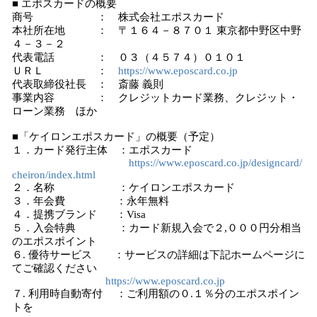
■ エポスカードの概要
商号 ： 株式会社エポスカード
本社所在地 ： 〒１６４－８７０１ 東京都中野区中野
４－３－２
代表電話 ： ０３（４５７４）０１０１
ＵＲＬ ：
https://www.eposcard.co.jp
代表取締役社長 ： 斎藤 義則
事業内容 ： クレジットカード業務、クレジット・
ローン業務 ほか
■「ケイロンエポスカード」の概要（予定）
１．カード発行主体 ：エポスカード
https://www.eposcard.co.jp/designcard/
cheiron/index.html
２．名称 ：ケイロンエポスカード
３．年会費 ：永年無料
４．提携ブランド ：Visa
５．入会特典 ：カード新規入会で２,０００円分相当
のエポスポイント
６. 優待サービス ：サービスの詳細は下記ホームページに
てご確認ください
https://www.eposcard.co.jp
７. 利用時自動寄付 ：ご利用額の０.１％分のエポスポイン
トを