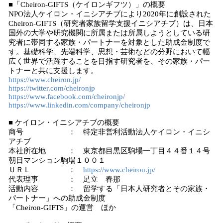
■「Cheiron-GIFTS（ケイロンギフツ）」の概要
NPO法人ケイロン・イニシアチブにより2020年に創設された
Cheiron-GIFTS（研究者家族留学支援イニシアチブ）は、日本
国外の大学や研究機関に所属または所属しようとしている研
究者に帯同する家族・パートナーを対象とした助成金制度で
す。基礎科学、先端科学、思想・芸術などの分野において幅
広く世界で活躍することを目指す研究者を、その家族・パー
トナーと共に支援します。
https://www.cheiron.jp/
https://twitter.com/cheironjp
https://www.facebook.com/cheironjp/
https://www.linkedin.com/company/cheironjp
■ ケイロン・イニシアチブの概要
商号 ： 特定非営利活動法人ケイロン・イニシ
アチブ
本社所在地 ： 東京都目黒区駒場一丁目４４番１４号
朝日マンション駒場１００１
ＵＲＬ ：
https://www.cheiron.jp/
代表理事 ： 足立 春那
活動内容 ： 留学する「日本人研究者とその家族・
パートナー」への助成金制度
「Cheiron-GIFTS」の運営 ほか