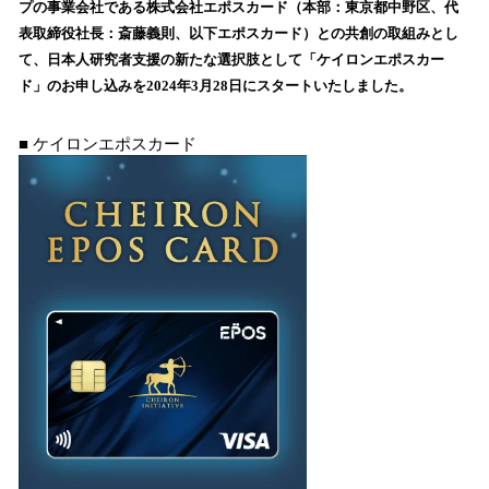
プの事業会社である株式会社エポスカード（本部：東京都中野区、代
み
表取締役社長：斎藤義則、以下エポスカード）との共創の取組みとし
込
て、日本人研究者支援の新たな選択肢として「ケイロンエポスカー
み
ド」のお申し込みを2024年3月28日にスタートいたしました。
中
で
す
■ ケイロンエポスカード