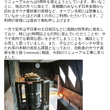
リニューアルからは9周年を迎えようとしています。幸いなこ
とに、地元の方々に加えて、首都圏のみならず日本全国から
訪れるサウナ愛好家の皆様など、オープン当初には想像もし
ていなかったほどの多くの方にご利用いただいています。ご
利用の皆様には改めて御礼申し上げます。
一方で近年は平日夜や土日祝日などに混雑が恒常的に発生し
ており、時には1時間以上も行列に並んでいただくことや、サ
ウナ室内でも窮屈な思いをさせてしまうことを、施設として
心苦しく思っていました。また、汗などによるベンチや背も
たれ等の木材の劣化も課題となっており、北欧産のサウナ資
材を取り扱うtotonoüに相談、今回のリニューアル工事に至り
ました。