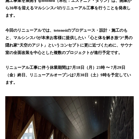
施工事業を展開するtotonoü（本社：エストニア・タリン）は、開業か
読
ら36年を迎えるマルシンスパのリニューアル工事を行うことを発表し
み
ます。
込
み
今回のリニューアルでは、totonoüのプロデュース・設計・施工のも
中
で
と、マルシンスパが本来お客様に提供したい「心と体を解き放つ“男の
す
隠れ家”天空のアジト」というコンセプトに更に近づくために、サウナ
室の全面改装を中心とした複数のプロジェクトが進行予定です。
リニューアル工事に伴う休業期間は7月18日（月）23時 〜 7月29日
（金）終日、リニューアルオープンは7月30日（土）9時を予定してい
ます。