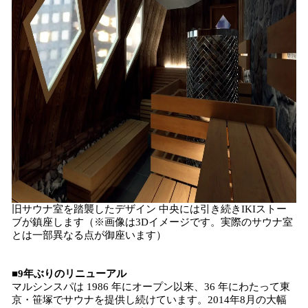
旧サウナ室を踏襲したデザイン 中央には引き続きIKIストー
ブが鎮座します（※画像は3Dイメージです。実際のサウナ室
とは一部異なる点が御座います）
■9年ぶりのリニューアル
マルシンスパは 1986 年にオープン以来、36 年にわたって東
京・笹塚でサウナを提供し続けています。2014年8月の大幅