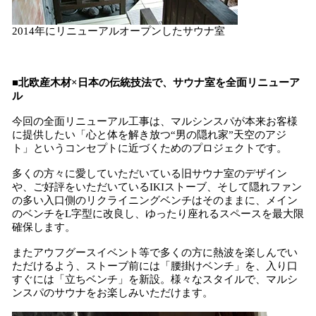
2014年にリニューアルオープンしたサウナ室
■北欧産木材×日本の伝統技法で、サウナ室を全面リニューア
ル
今回の全面リニューアル工事は、マルシンスパが本来お客様
に提供したい「心と体を解き放つ“男の隠れ家”天空のアジ
ト」というコンセプトに近づくためのプロジェクトです。
多くの方々に愛していただいている旧サウナ室のデザイン
や、ご好評をいただいているIKIストーブ、そして隠れファン
の多い入口側のリクライニングベンチはそのままに、メイン
のベンチをL字型に改良し、ゆったり座れるスペースを最大限
確保します。
またアウフグースイベント等で多くの方に熱波を楽しんでい
ただけるよう、ストーブ前には「腰掛けベンチ」を、入り口
すぐには「立ちベンチ」を新設。様々なスタイルで、マルシ
ンスパのサウナをお楽しみいただけます。