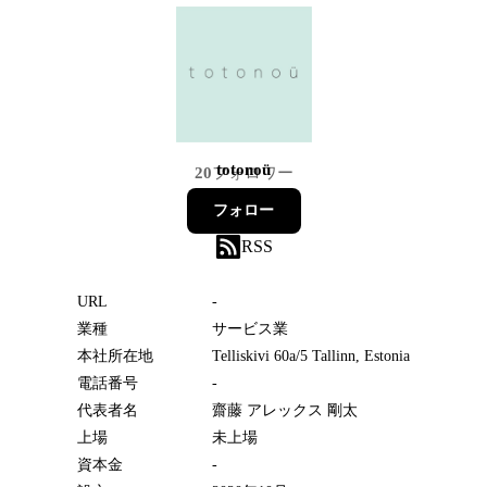
totonoü
20
フォロワー
フォロー
RSS
URL
-
業種
サービス業
本社所在地
Telliskivi 60a/5 Tallinn, Estonia
電話番号
-
代表者名
齋藤 アレックス 剛太
上場
未上場
資本金
-