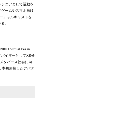
ンジニアとして活動を
ザゲームやスマホ向け
バーチャルキャストを
いる。
tual Fes in
のアドバイザーとしてXR分
はメタバース社会に向
と日本初連携したアバタ