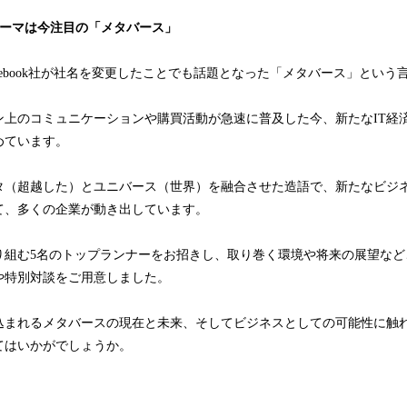
テーマは今注目の「メタバース」
にFacebook社が社名を変更したことでも話題となった「メタバース」という
ン上のコミュニケーションや購買活動が急速に普及した今、新たなIT経
めています。
タ（超越した）とユニバース（世界）を融合させた造語で、新たなビジ
て、多くの企業が動き出しています。
り組む5名のトップランナーをお招きし、取り巻く環境や将来の展望など
や特別対談をご用意しました。
込まれるメタバースの現在と未来、そしてビジネスとしての可能性に触
てはいかがでしょうか。