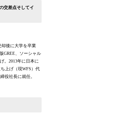
ンの交差点そしてイ
売却後に大学を卒業
GREE、ソーシャル
。2013年に日本に
を立ち上げ（現WFS）代
げ代表取締役社長に就任。