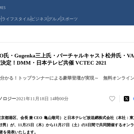
ES
ン
ライフスタイル
ビジネス
グルメ
スポーツ
J RIO氏・Gugenka三上氏・バーチャルキャスト松井氏・V
壇決定！DMM・日本テレビ共催 VCTEC 2021
分かる！トップランナーによる豪華登壇が実現～ 無料オンライン開催
ノロジー
2021年11月18日 14時00分
い
い
ね
（東京都港区、会長 兼 CEO 亀山敬司）と日本テレビ放送網株式会社（本社：
！
男）が、11月25日（木）から11月27日（土）の3日間で共同開催するオンラ
数
壇者を発表いたします。
を