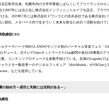
海道北広島市出身。札幌市内の大学卒業後しばらくしてフリーランスのエ
け2007年には法人化し株式会社インフィニットループを設立、ブラウ
ける。2019年7月には株式会社ドワンゴとの合弁会社である株式会社
長に就任。メタバース内で生きていく未来を創るため日々活動を続けて
代表取締役CEO
ーマパークMIKULANDやサンリオ初のバーチャル音楽フェス「SANRIO Vir
and」のプロデュース。日テレVTuberネットワークV-Clan顧問や各社XR事業
案、コンテンツプロデュースを多数手掛けている。自身のGugenkaで
ラクター数世界一のデジタルフィギュア「HoloModels」やVRChat
Avatar」などを提供している。
業の始め方～成功と失敗には法則がある～」
取締役