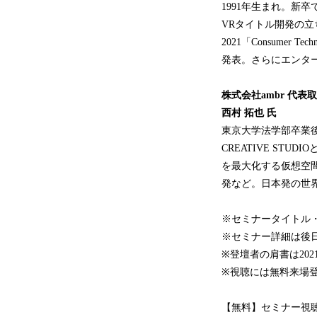
1991年生まれ。新
VRタイトル開発の立ち上
2021「Consumer T
発表。さらにエンタ
株式会社ambr 代表
西村 拓也 氏
東京大学法学部卒業後、
CREATIVE ST
を最大化する仮想空間の構
発など。日本発の世
※セミナータイトル
※セミナー詳細は後
※登壇者の肩書は202
※視聴には無料来場
【無料】セミナー視