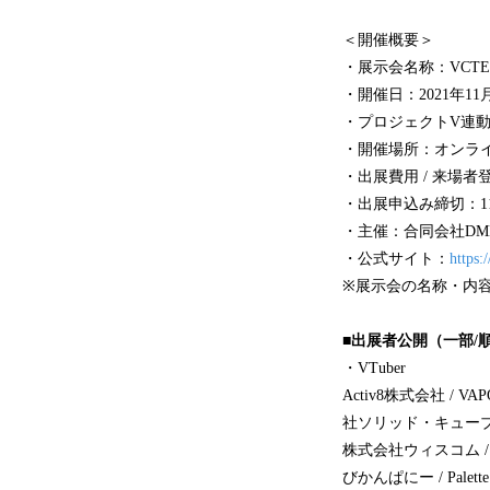
＜開催概要＞
・展示会名称：VCTEC 
・開催日：2021年11月2
・プロジェクトV連動
・開催場所：オンラ
・出展費用 / 来場者
・出展申込み締切：11月1
・主催：合同会社DM
・公式サイト：
https:/
※展示会の名称・内
■出展者公開（一部/
・VTuber
Activ8株式会社 / 
社ソリッド・キューブ /
株式会社ウィスコム / 
びかんぱにー / Palette