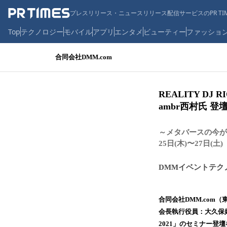
プレスリリース・ニュースリリース配信サービスのPR TIM
Top
テクノロジー
モバイル
アプリ
エンタメ
ビューティー
ファッショ
合同会社DMM.com
REALITY D
ambr西村氏 登
～メタバースの今が
25日(木)〜27日(土)
DMMイベントテク
合同会社DMM.com
会長執行役員：大久保好
2021」のセミナー登