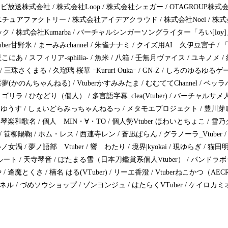
広島テレビ放送株式会社 / 株式会社Loop / 株式会社シェガー / OTAGROUP株式会社 
式会社ミニチュアファクトリー / 株式会社アイデアクラウド / 株式会社Noel / 株
/ 株式会社Kumarba / バーチャルシンガーソングライター「ろい[loy]」
er甘野氷 / まーみみchannel / 朱雀ナナミ / クイズ用AI 久伊豆宮子 
にあ / スフィリア‐sphilia- / 魚米 / 八箱 / 壬無月ヴァイス / ユキノメ 
 / 三珠さくまる / 久瑠璃 桜華 ｰKururi Oukaｰ / GN-Z / しろのゆるゆ
(かのんちゃんねる) / Vtuberかすみみたま / むむててChannel / ベッ
リラ / ひなどり（個人） / 多言語字幕_clea(Vtuber) / バーチャルサ
つゆうす / しぇいどらみっちゃんねるっ / メタモエプロジェクト / 豊川芽吹(hose
 琴楽和歌名 / 個人 MIN・∀・TO / 個人勢Vtuber ほわいとちょこ / 雪
息吹 / 笹柳陽鞠 / ホム・レス / 西連寺レン / 蒼凪ぱらん / グラノーラ_Vtub
女渦 / 夢ノ語部 Vtuber / 響 わたり / 境界|kyokai / 現ゆらぎ / 猫田明
ber ルート / 天寺琴音 / ぼたまる雪（日本刀鑑賞系個人Vtuber） / パンドラボックス
 逢魔とくさ / 楠名 はる(VTuber) / リーエ香澄 / Vtuberねこかつ（AECRN
ンネル / づめソウショップ / ゾンヨンジュ / はたらくVTuber / ケイロカ