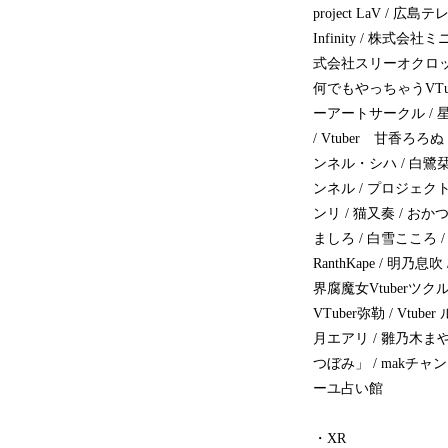
project LaV / 
Infinity / 株
式会社スリーオクロック 
何でもやっちゃうVTub
ーアートサークル / 星こ
/ Vtuber 甘香ろろぬ
ンネル・シハ / 白鷺栞夢
ンネル / プロジェクトゴ
ンリ / 猫又奏 / おか
ましろ / 白雪こころ /
RanthKape / 明乃
界腐魔女Vtuberツクルノ
VTuber弥勒 / Vtu
月エアリ / 雛乃木まや /
つぼみ」 / makチャ
ーユ占い館
・XR