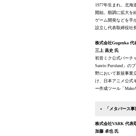
1977年生まれ。北
開始。順調に拡大を続
ゲーム開発などを手が
設立し代表取締役社
株式会社Gugenka 
三上 昌史 氏
初音ミク公式バーチャルテ
Sanrio Purol
野において新規事業立
け、日本アニメ公式キャ
ー作成ツール「Make
「メタバース事
株式会社VARK 代表
加藤 卓也 氏