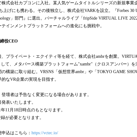
卒で株式会社カプコンに入社。某人気ゲームタイトルシリーズの新規事業
げにも携わる。その後独立し、株式会社VARKを設立。『Forbes 30 Under
echnology」部門』に選出。バーチャルライブ「fripSide VIRTUAL LIVE 20
ーテインメントプラットフォームへの進化にも挑戦中。
取締役CEO
プライベート・エクイティ等を経て、株式会社ambrを創業。VIRTUAL 
UDIOとして、メタバース構築プラットフォーム"xambr"（クロスアンバー
築に取り組む。VRSNS「仮想世界ambr」や「TOKYO GAME SHOW 
界的なVR企業の実現を目指す。
・登壇者は予告なく変更になる場合があります。
日発表いたします。
1年11月18日時点のもとなります。
登録が必要となります。
聴申込はこちら：
https://vctec.io/