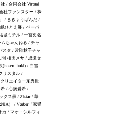
/ 合同会社 Virtual
式会社ファンスター / 株
 / ききょうぱんだ /
/ 「紙ひとえ展」ペーパ
/ 結城ミチル / 一宮史名
るゲームちゃんねる / チャ
ラパスタ / 常陸秋子チャ
メ人間 権田メサ / 成瀬セ
n ibuki) / 白雪
乃クリスタル /
er / クリエイター系異世
希 / 心病愛希 /
黒 / 21star / 華
IA） / Vtuber「家猫
ミオカ / マオ・シルフィ