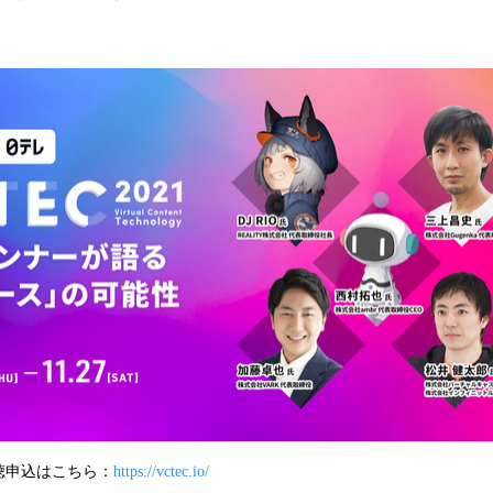
読
み
込
み
中
で
す
聴申込はこちら：
https://vctec.io/