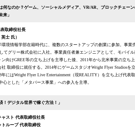
は何なのか？ゲーム、ソーシャルメディア、VR/AR、ブロックチェー
未来」
 代表取締役社長
 英士 氏）
大学環境情報学部在籍時代に、複数のスタートアップの創業に参加。事業
としてグリー株式会社に入社。事業責任者兼エンジニアとして、モバイル版
ン向けGREE等の立ち上げを主導した後、2011年から北米事業の立ち上げ
取締役に就任する。2014年にゲームスタジオWright Flyer Studios
にはWright Flyer Live Entertainment（現REALITY）を立ち上
TYを中心とした「メタバース事業」への参入を主導。
済！デジタル世界で稼ぐ方法！」
キャスト 代表取締役社長
トループ 代表取締役