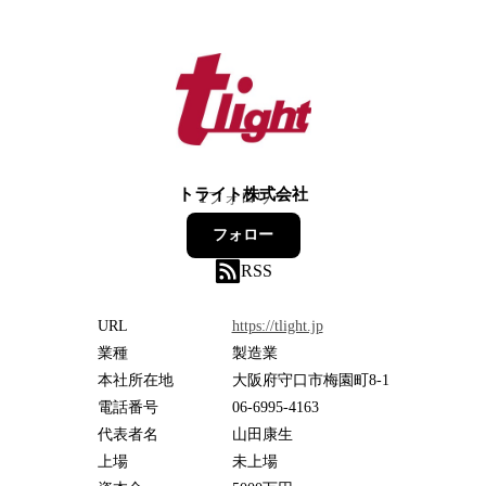
トライト株式会社
1
フォロワー
フォロー
RSS
URL
https://tlight.jp
業種
製造業
本社所在地
大阪府守口市梅園町8-1
電話番号
06-6995-4163
代表者名
山田康生
上場
未上場