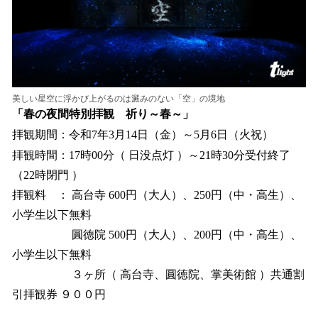
美しい星空に浮かび上がるのは澱みのない「空」の境地
「春の夜間特別拝観 祈り～春～」
拝観期間：令和7年3月14日（金）～5月6日（火祝）
拝観時間：17時00分（ 日没点灯 ）～21時30分受付終了
（22時閉門 ）
拝観料 ： 高台寺 600円（大人）、250円（中・高生）、
小学生以下無料
圓徳院 500円（大人）、200円（中・高生）、
小学生以下無料
３ヶ所（ 高台寺、圓徳院、掌美術館 ）共通割
引拝観券 ９００円