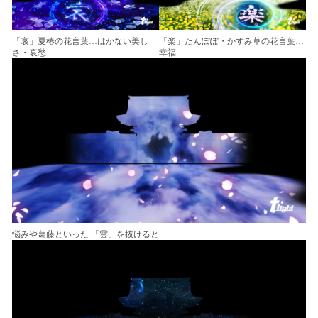
「哀」夏椿の花言葉…はかない美し
「楽」たんぽぽ・かすみ草の花言葉…
さ・哀愁
幸福
悩みや葛藤といった 「雲」を抜けると