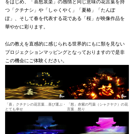
をはじめ、「喜怒哀楽」の感情と同じ意味の花言葉を持
つ「クチナシ」や「しゃくやく」「夏椿」「たんぽ
ぽ」、そして春を代表する花である「桜」が映像作品を
華やかに彩ります。
仏の教えを直感的に感じられる世界的にもに類を見ない
プロジェクションマッピングとなっておりますので是非
この機会にご体験ください。
「喜」クチナシの花言葉…喜び運ぶ・
「怒」赤紫の芍薬（シャクヤク）の花
とても幸せ
言葉…怒り