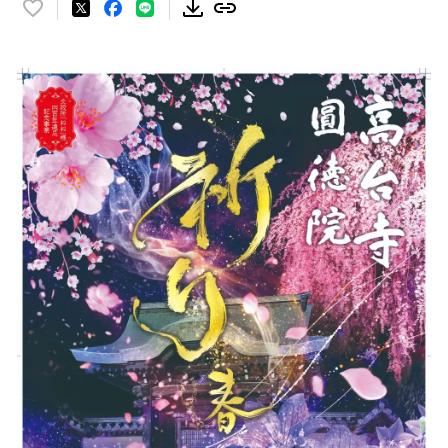
い
い
ね
！
数
を
読
み
込
み
中
で
す