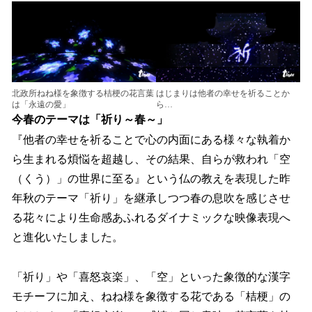
北政所ねね様を象徴する桔梗の花言葉
はじまりは他者の幸せを祈ることか
は「永遠の愛」
ら…
今春のテーマは「祈り～春～」
『他者の幸せを祈ることで心の内面にある様々な執着か
ら生まれる煩悩を超越し、その結果、自らが救われ「空
（くう）」の世界に至る』という仏の教えを表現した昨
年秋のテーマ「祈り」を継承しつつ春の息吹を感じさせ
る花々により生命感あふれるダイナミックな映像表現へ
と進化いたしました。
「祈り」や「喜怒哀楽」、「空」といった象徴的な漢字
モチーフに加え、ねね様を象徴する花である「桔梗」の