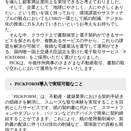
を減らし顧客満足度向上を実現できると考えておりました。
そして、企業として「地球にやさしく、人にやさしくあり
たい」という想いを強く持っており、環境課題やサスティナ
ブルの観点においてもCSRの一環として紙の削減、デジタル
化の推進に力を入れていきたいというお考えをお持ちでし
た。
そんな中、クラウド上で書類保管と電子契約ができるサー
ビスを探される中、複数あるサービスの中から、これらの課
題を解決が可能で、複雑な宅建業法を遵守して運用ができ
る、国内唯一国土交通大臣認定を受けた電子取引サービス「P
ICKFORM」をご採用いただく運びとなりました。
PICKは、今後作州商事のさまざまな不動産取引、書類の取
り交わしにおいて運用をサポートいたします。
PICKFORM導入で実現可能なこと
「PICKFORM」は、不動産・建築業界における契約手続き
の煩雑さを解消し、スムーズな取引体験を実現することを目
的としたサービスです。紙の契約書に代わって、スマートフ
ォンやタブレット、パソコンなどのデバイスで簡単に契約締
結することができます。これにより、紙の使用量削減や、契
約書の配送に伴うCO2排出の削減など、環境面での貢献も期
待できます。