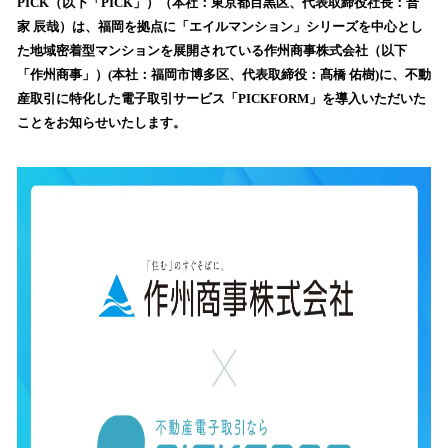
数
PICK（以下「PICK」）（本社：東京都目黒区、代表取締役社長：普
を
家 辰哉）は、福岡を拠点に「エイルマンション」シリーズを中心とし
読
た地域密着型マンションを展開されている作州商事株式会社（以下
み
「作州商事」）(本社：福岡市博多区、代表取締役：髙橋 佑樹)に、不動
込
産取引に特化した電子取引サービス「PICKFORM」を導入いただいた
み
ことをお知らせいたします。
中
で
す