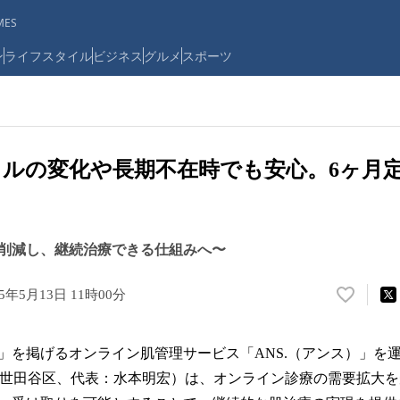
ES
ン
ライフスタイル
ビジネス
グルメ
スポーツ
ルの変化や長期不在時でも安心。6ヶ月
削減し、継続治療できる仕組みへ〜
25年5月13日 11時00分
い
い
ね
」を掲げるオンライン肌管理サービス「ANS.（アンス）」を運
！
数
東京都世田谷区、代表：水本明宏）は、オンライン診療の需要拡大
を