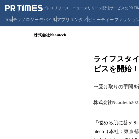
プレスリリース・ニュースリリース配信サービスのPR TIM
Top
テクノロジー
モバイル
アプリ
エンタメ
ビューティー
ファッショ
株式会社Neautech
ライフスタイ
ビスを開始！
〜受け取りの手間を
株式会社Neautech
20
「悩める肌に答えを
utech（本社：