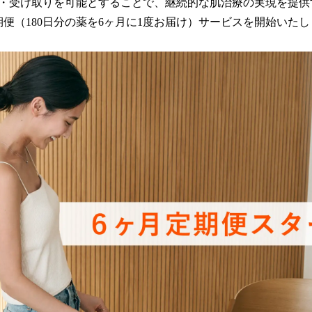
・受け取りを可能とすることで、継続的な肌治療の実現を提供す
読
期便（180日分の薬を6ヶ月に1度お届け）サービスを開始いた
み
込
み
中
で
す