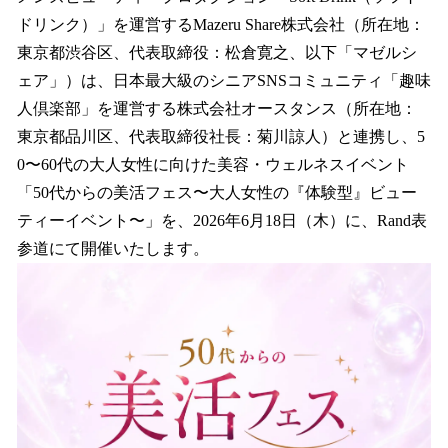
数
ドリンク）」を運営するMazeru Share株式会社（所在地：
を
東京都渋谷区、代表取締役：松倉寛之、以下「マゼルシ
読
み
ェア」）は、日本最大級のシニアSNSコミュニティ「趣味
込
人倶楽部」を運営する株式会社オースタンス（所在地：
み
東京都品川区、代表取締役社長：菊川諒人）と連携し、5
中
で
0〜60代の大人女性に向けた美容・ウェルネスイベント
す
「50代からの美活フェス〜大人女性の『体験型』ビュー
ティーイベント〜」を、2026年6月18日（木）に、Rand表
参道にて開催いたします。