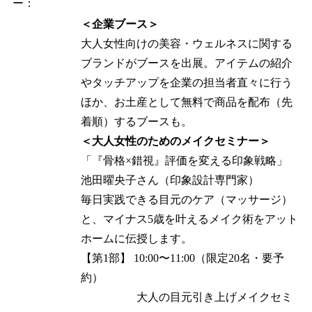
ー：
＜企業ブース＞
大人女性向けの美容・ウェルネスに関する
ブランドがブースを出展。アイテムの紹介
やタッチアップを企業の担当者直々に行う
ほか、お土産として無料で商品を配布（先
着順）するブースも。
＜大人女性のためのメイクセミナー＞
「『骨格×錯視』評価を変える印象戦略」
池田曜央子さん（印象設計専門家）
毎日実践できる目元のケア（マッサージ）
と、マイナス5歳を叶えるメイク術をアット
ホームに伝授します。
【第1部】 10:00〜11:00（限定20名・要予
約）
大人の目元引き上げメイクセミ