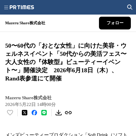
Mazeru Share株式会社
フォロー
50〜60代の「おとな女性」に向けた美容・ウ
ェルネスイベント「50代からの美活フェス〜
大人女性の『体験型』ビューティーイベン
ト〜」開催決定 2026年6月18日（木）、
Rand表参道にて開催
Mazeru Share株式会社
2026年5月22日 14時00分
い
い
ね
！
メンズビューティープロダクション「Soft Drink（ソフト