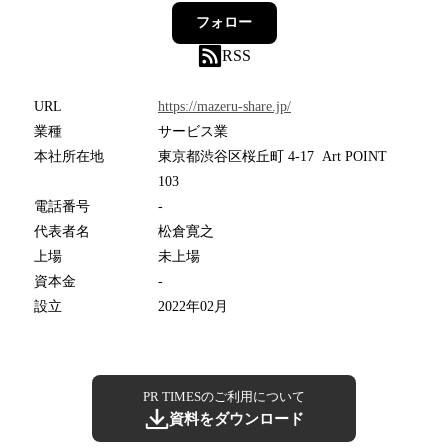
フォロー
RSS
URL
https://mazeru-share.jp/
業種
サービス業
本社所在地
東京都渋谷区桜丘町 4-17 Art POINT
103
電話番号
-
代表者名
松倉寛之
上場
未上場
資本金
-
設立
2022年02月
PR TIMESのご利用について
資料をダウンロード