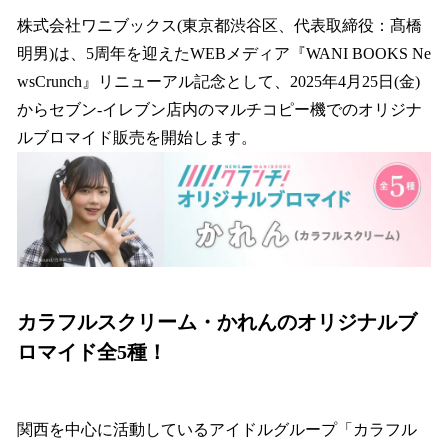
ね
！
株式会社ワニブックス(東京都渋谷区、代表取締役：髙橋
数
明男)は、5周年を迎えたWEBメディア『WANI BOOKS Ne
を
wsCrunch』リニューアル記念として、2025年4月25日(金)
読
み
からセブン‐イレブン店内のマルチコピー機でのオリジナ
込
ルブロマイド販売を開始します。
み
中
で
す
カラフルスクリーム・かれんのオリジナルブ
ロマイド全5種！
関西を中心に活動しているアイドルグループ「カラフル