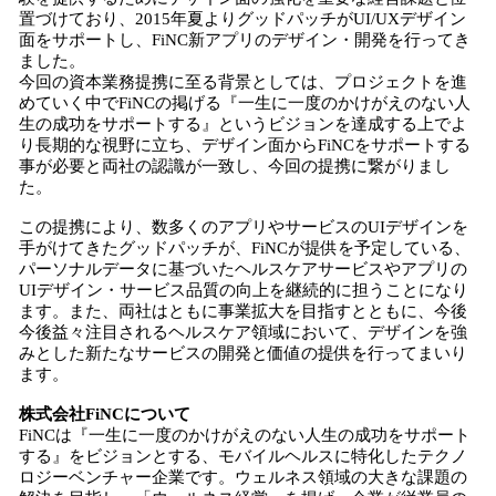
置づけており、2015年夏よりグッドパッチがUI/UXデザイン
面をサポートし、FiNC新アプリのデザイン・開発を行ってき
ました。
今回の資本業務提携に至る背景としては、プロジェクトを進
めていく中でFiNCの掲げる『一生に一度のかけがえのない人
生の成功をサポートする』というビジョンを達成する上でよ
り長期的な視野に立ち、デザイン面からFiNCをサポートする
事が必要と両社の認識が一致し、今回の提携に繋がりまし
た。
この提携により、数多くのアプリやサービスのUIデザインを
手がけてきたグッドパッチが、FiNCが提供を予定している、
パーソナルデータに基づいたヘルスケアサービスやアプリの
UIデザイン・サービス品質の向上を継続的に担うことになり
ます。また、両社はともに事業拡大を目指すとともに、今後
今後益々注目されるヘルスケア領域において、デザインを強
みとした新たなサービスの開発と価値の提供を行ってまいり
ます。
株式会社FiNCについて
FiNCは『一生に一度のかけがえのない人生の成功をサポート
する』をビジョンとする、モバイルヘルスに特化したテクノ
ロジーベンチャー企業です。ウェルネス領域の大きな課題の