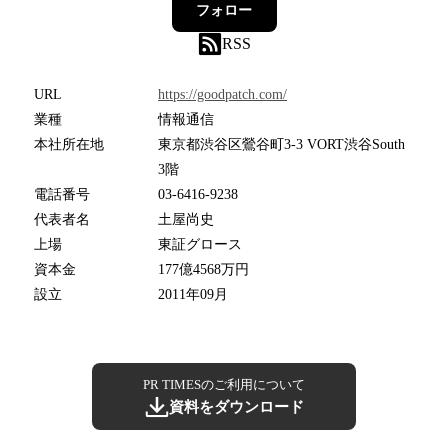
フォロー
RSS
URL
https://goodpatch.com/
業種
情報通信
本社所在地
東京都渋谷区鶯谷町3-3 VORT渋谷South
3階
電話番号
03-6416-9238
代表者名
土屋尚史
上場
東証グロース
資本金
177億4568万円
設立
2011年09月
PR TIMESのご利用について
資料をダウンロード