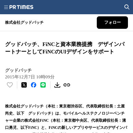
株式会社グッドパッチ
フォロー
グッドパッチ、FiNCと資本業務提携 デザインパ
ートナーとしてFiNCのUIデザインをサポート
グッドパッチ
2015年12月7日 10時09分
い
い
ね
！
株式会社グッドパッチ（本社：東京都渋谷区、代表取締役社長：土屋
数
尚史、以下 グッドパッチ）は、モバイルヘルステクノロジーベンチ
を
ャー企業の株式会社FiNC（本社：東京都中央区、代表取締役社長：溝
読
口勇児、以下FiNC）と、FiNCの新しいアプリやサービスのデザインパ
み