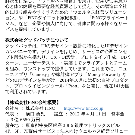
解決を目指し、「ウェルネス経営」を掲げ、企業が従業員の
心と体の健康を重要な経営資源として捉え、その増進に全社
的に取り組みやすくするための「ウェルネス経営ソリューシ
ョン」や「FiNCダイエット家庭教師」、「FiNCプライベート
ジム」など、企業や個人に向けて、健康に関わる様々なサー
ビスを提供しています。
株式会社グッドパッチについて
グッドパッチは、UIのデザイン・設計に特化したUIデザイン
カンパニーです。デザインをはじめ、サービスの企画コンセ
プト段階から携わり、UX・UI設計、プロトタイプ作成、UIパ
ターン、ユーザーテスト、・実装までクライアントとチーム
を組み、ワンストップで提供しています。これまでに、ニュ
ースアプリ「Gunosy」や家計簿アプリ「Money Forward」な
どのUIデザインを手がけ、2014年10月には初の自社プロダク
ト、プロトタイピングツール「Prott」を公開し、現在141カ国
で利用されています。
【株式会社FiNC会社概要】
会社名 ： 株式会社 FiNC
http://www.finc.co.jp
代表 ： 溝口 勇児 設立 ： 2012 年 4 月 11 日 資本金
： 3 億 6550 万円
所在地 ： 東京都中央区銀座 3-9-6 銀座マトリックスビル
4F、5F、7F提供サービス：法人向けウェルネス経営ソリュー