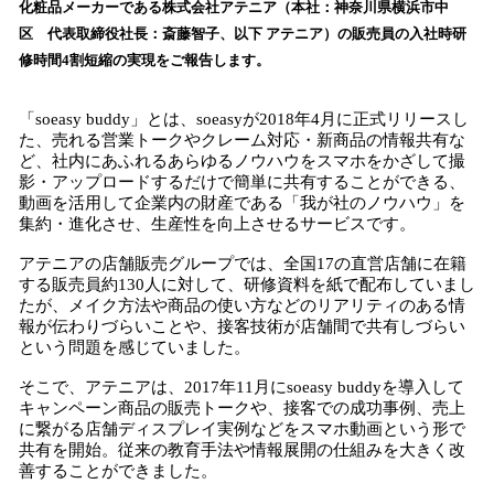
化粧品メーカーである株式会社アテニア（本社：神奈川県横浜市中
み
区 代表取締役社長：斎藤智子、以下 アテニア）の販売員の入社時研
込
修時間4割短縮の実現をご報告します。
み
中
で
「soeasy buddy」とは、soeasyが2018年4月に正式リリースし
す
た、売れる営業トークやクレーム対応・新商品の情報共有な
ど、社内にあふれるあらゆるノウハウをスマホをかざして撮
影・アップロードするだけで簡単に共有することができる、
動画を活用して企業内の財産である「我が社のノウハウ」を
集約・進化させ、生産性を向上させるサービスです。
アテニアの店舗販売グループでは、全国17の直営店舗に在籍
する販売員約130人に対して、研修資料を紙で配布していまし
たが、メイク方法や商品の使い方などのリアリティのある情
報が伝わりづらいことや、接客技術が店舗間で共有しづらい
という問題を感じていました。
そこで、アテニアは、2017年11月にsoeasy buddyを導入して
キャンペーン商品の販売トークや、接客での成功事例、売上
に繋がる店舗ディスプレイ実例などをスマホ動画という形で
共有を開始。従来の教育手法や情報展開の仕組みを大きく改
善することができました。