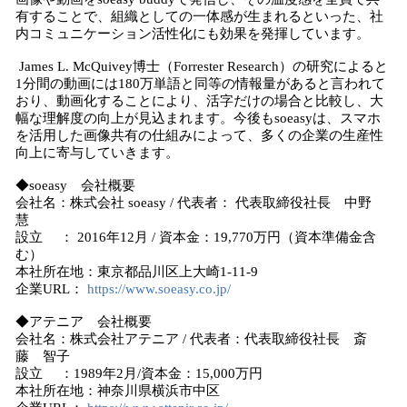
有することで、組織としての一体感が生まれるといった、社
内コミュニケーション活性化にも効果を発揮しています。
James L. McQuivey博士（Forrester Research）の研究によると
1分間の動画には180万単語と同等の情報量があると言われて
おり、動画化することにより、活字だけの場合と比較し、大
幅な理解度の向上が見込まれます。今後もsoeasyは、スマホ
を活用した画像共有の仕組みによって、多くの企業の生産性
向上に寄与していきます。
◆soeasy 会社概要
会社名：株式会社 soeasy / 代表者： 代表取締役社長 中野
慧
設立 ： 2016年12月 / 資本金：19,770万円（資本準備金含
む）
本社所在地：東京都品川区上大崎1-11-9
企業URL：
https://www.soeasy.co.jp/
◆アテニア 会社概要
会社名：株式会社アテニア / 代表者：代表取締役社長 斎
藤 智子
設立 ：1989年2月/資本金：15,000万円
本社所在地：神奈川県横浜市中区