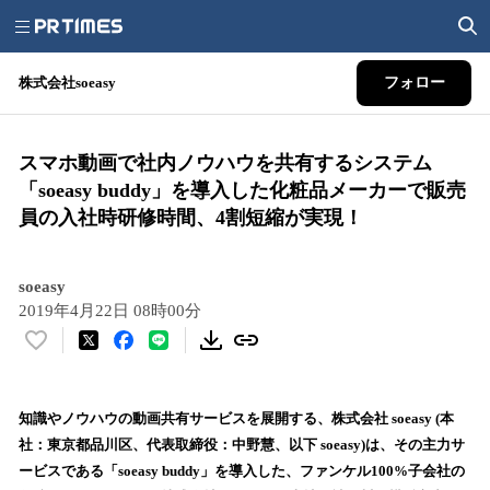
株式会社soeasy
フォロー
スマホ動画で社内ノウハウを共有するシステム
「soeasy buddy」を導入した化粧品メーカーで販売
員の入社時研修時間、4割短縮が実現！
soeasy
2019年4月22日 08時00分
い
い
ね
！
知識やノウハウの動画共有サービスを展開する、株式会社 soeasy (本
数
社：東京都品川区、代表取締役：中野慧、以下 soeasy)は、その主力サ
を
ービスである「soeasy buddy」を導入した、ファンケル100%子会社の
読