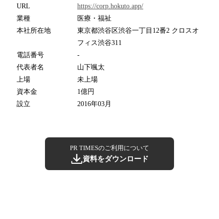
URL
https://corp.hokuto.app/
業種
医療・福祉
本社所在地
東京都渋谷区渋谷一丁目12番2 クロスオ
フィス渋谷311
電話番号
-
代表者名
山下颯太
上場
未上場
資本金
1億円
設立
2016年03月
PR TIMESのご利用について
資料をダウンロード