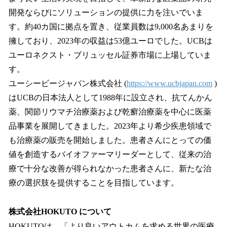
開発ならびにソリューションの提供に力を注いでいま
す。約40カ国に拠点を置き、従業員数は9,000名あまりを
擁しており、2023年の収益は53億ユーロでした。UCBは
ユーロネクスト・ブリュッセル証券市場に上場していま
す。
ユーシービージャパン株式会社 (
https://www.ucbjapan.com
)
はUCBの日本法人として1988年に設立され、抗てんかん
薬、関節リウマチ治療薬および乾癬治療薬を中心に医薬
品事業を展開してきました。2023年より希少疾患領域で
も治療薬の販売を開始しました。患者さんにとっての価
値を創造するバイオファーマリーダーとして、従来の治
療で十分な改善が得られなかった患者さんに、新たな治
療の選択肢を提供することを目指しています。
株式会社HOKUTO について
HOKUTOは、「より良いアウトカムを求める世界の医療