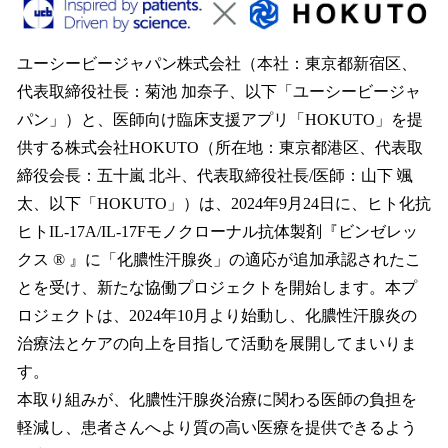
数
を
読
ユーシービージャパン株式会社（本社：東京都新宿区、
み
代表取締役社長：菊池 加奈子、以下「ユーシービージャ
込
パン」）と、医師向け臨床支援アプリ「HOKUTO」を提
み
中
供する株式会社HOKUTO（所在地：東京都港区、代表取
で
締役会長：五十嵐 北斗、代表取締役社長/医師：山下 颯
す
太、以下「HOKUTO」）は、2024年9月24日に、ヒト化抗
ヒトIL-17A/IL-17Fモノクローナル抗体製剤『ビンゼレッ
クス ® 』に「化膿性汗腺炎」の適応が追加承認されたこ
とを受け、新たな協働プロジェクトを開始します。本プ
ロジェクトは、2024年10月より始動し、化膿性汗腺炎の
治療法とケアの向上を目指して活動を展開してまいりま
す。
本取り組みが、化膿性汗腺炎治療に関わる医師の負担を
軽減し、患者さんへより質の高い医療を提供できるよう