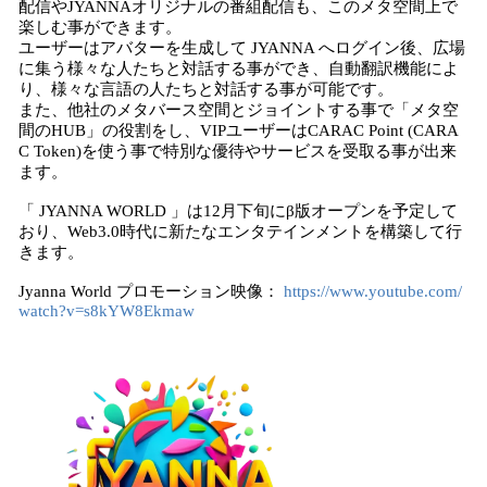
配信やJYANNAオリジナルの番組配信も、このメタ空間上で
楽しむ事ができます。
ユーザーはアバターを生成して JYANNA へログイン後、広場
に集う様々な人たちと対話する事ができ、自動翻訳機能によ
り、様々な言語の人たちと対話する事が可能です。
また、他社のメタバース空間とジョイントする事で「メタ空
間のHUB」の役割をし、VIPユーザーはCARAC Point (CARA
C Token)を使う事で特別な優待やサービスを受取る事が出来
ます。
「 JYANNA WORLD 」は12月下旬にβ版オープンを予定して
おり、Web3.0時代に新たなエンタテインメントを構築して行
きます。
Jyanna World プロモーション映像：
https://www.youtube.com/
watch?v=s8kYW8Ekmaw