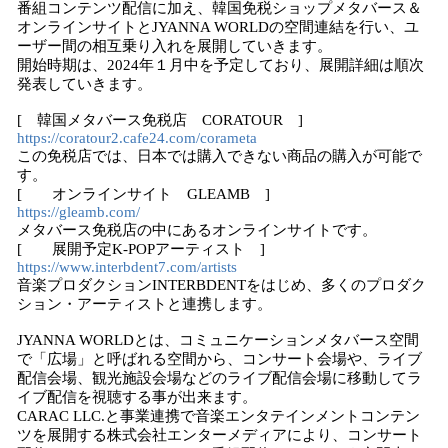
番組コンテンツ配信に加え、韓国免税ショップメタバース＆
み
オンラインサイトとJYANNA WORLDの空間連結を行い、ユ
込
ーザー間の相互乗り入れを展開していきます。
み
開始時期は、2024年１月中を予定しており、展開詳細は順次
中
発表していきます。
で
[ 韓国メタバース免税店 CORATOUR ]
す
https://coratour2.cafe24.com/corameta
この免税店では、日本では購入できない商品の購入が可能で
す。
[ オンラインサイト GLEAMB ]
https://gleamb.com/
メタバース免税店の中にあるオンラインサイトです。
[ 展開予定K-POPアーティスト ]
https://www.interbdent7.com/artists
音楽プロダクションINTERBDENTをはじめ、多くのプロダク
ション・アーティストと連携します。
JYANNA WORLDとは、コミュニケーションメタバース空間
で「広場」と呼ばれる空間から、コンサート会場や、ライブ
配信会場、観光施設会場などのライブ配信会場に移動してラ
イブ配信を視聴する事が出来ます。
CARAC LLC.と事業連携で音楽エンタテインメントコンテン
ツを展開する株式会社エンターメディアにより、コンサート