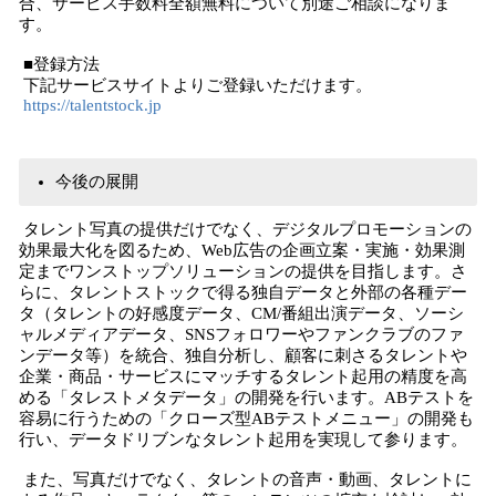
合、サービス手数料全額無料について別途ご相談になりま
す。
■登録方法
下記サービスサイトよりご登録いただけます。
https://talentstock.jp
今後の展開
タレント写真の提供だけでなく、デジタルプロモーションの
効果最大化を図るため、Web広告の企画立案・実施・効果測
定までワンストップソリューションの提供を目指します。さ
らに、タレントストックで得る独自データと外部の各種デー
タ（タレントの好感度データ、CM/番組出演データ、ソーシ
ャルメディアデータ、SNSフォロワーやファンクラブのファ
ンデータ等）を統合、独自分析し、顧客に刺さるタレントや
企業・商品・サービスにマッチするタレント起用の精度を高
める「タレストメタデータ」の開発を行います。ABテストを
容易に行うための「クローズ型ABテストメニュー」の開発も
行い、データドリブンなタレント起用を実現して参ります。
また、写真だけでなく、タレントの音声・動画、タレントに