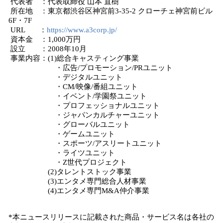
代表者 ：代表取締役 山本 直樹
所在地 ：東京都渋谷区神宮前3-35-2 クローチェ神宮前ビル
6F・7F
URL ：
https://www.a3corp.jp/
資本金 ：1,000万円
設立 ：2008年10月
事業内容：(1)総合キャスティング事業
・広告/プロモーション/PRユニット
・デジタルユニット
・CM/映像/番組ユニット
・イベント/学園祭ユニット
・プロフェッショナルユニット
・ジャパンカルチャーユニット
・グローバルユニット
・ゲームユニット
・スポーツ/アスリートユニット
・ライツユニット
・Z世代プロジェクト
(2)タレントストック事業
(3)エンタメ専門総合人材事業
(4)エンタメ専門M&A仲介事業
*本ニュースリリースに記載された商品・サービス名は各社の