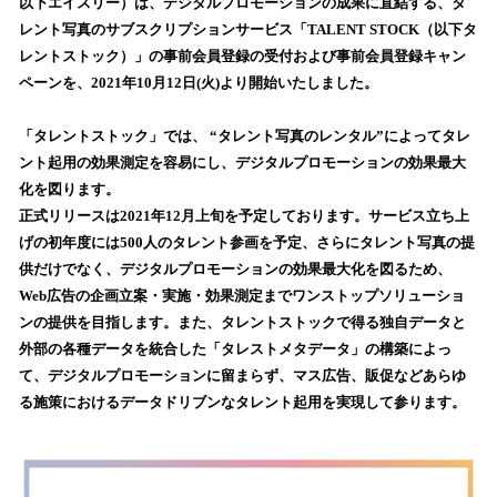
数
以下エイスリー）は、デジタルプロモーションの成果に直結する、タ
を
レント写真のサブスクリプションサービス「TALENT STOCK（以下タ
読
レントストック）」の事前会員登録の受付および事前会員登録キャン
み
ペーンを、2021年10月12日(火)より開始いたしました。
込
み
「タレントストック」では、 “タレント写真のレンタル”によってタレ
中
で
ント起用の効果測定を容易にし、デジタルプロモーションの効果最大
す
化を図ります。
正式リリースは2021年12月上旬を予定しております。サービス立ち上
げの初年度には500人のタレント参画を予定、さらにタレント写真の提
供だけでなく、デジタルプロモーションの効果最大化を図るため、
Web広告の企画立案・実施・効果測定までワンストップソリューショ
ンの提供を目指します。また、タレントストックで得る独自データと
外部の各種データを統合した「タレストメタデータ」の構築によっ
て、デジタルプロモーションに留まらず、マス広告、販促などあらゆ
る施策におけるデータドリブンなタレント起用を実現して参ります。