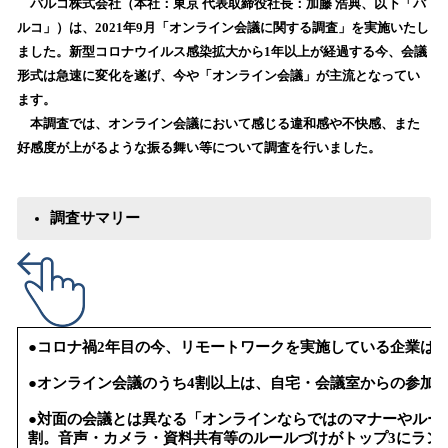
！
バルコ株式会社（本社：東京 代表取締役社長：加藤 浩典、以下「バ
数
ルコ」）は、2021年9月「オンライン会議に関する調査」を実施いたし
を
ました。新型コロナウイルス感染拡大から1年以上が経過する今、会議
読
形式は急速に変化を遂げ、今や「オンライン会議」が主流となってい
み
ます。
込
本調査では、オンライン会議において感じる違和感や不快感、また
み
好感度が上がるような振る舞い等について調査を行いました。
中
で
す
調査サマリー
●コロナ禍2年目の今、リモートワークを実施している企業は、昨年
●オンライン会議のうち4割以上は、自宅・会議室からの参加
●対面の会議とは異なる「オンラインならではのマナーやルー
割。音声・カメラ・資料共有等のルールづけがトップ3にラン