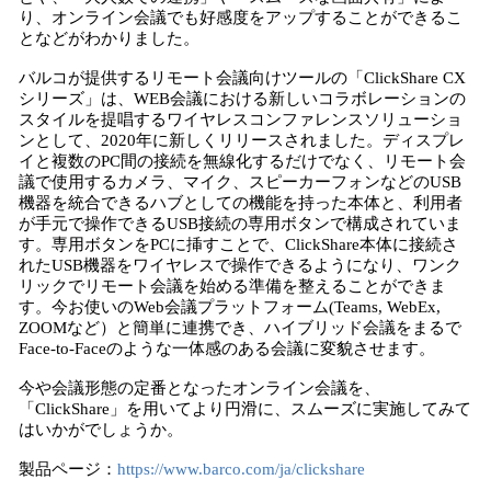
り、オンライン会議でも好感度をアップすることができるこ
となどがわかりました。
バルコが提供するリモート会議向けツールの「ClickShare CX
シリーズ」は、WEB会議における新しいコラボレーションの
スタイルを提唱するワイヤレスコンファレンスソリューショ
ンとして、2020年に新しくリリースされました。ディスプレ
イと複数のPC間の接続を無線化するだけでなく、リモート会
議で使用するカメラ、マイク、スピーカーフォンなどのUSB
機器を統合できるハブとしての機能を持った本体と、利用者
が手元で操作できるUSB接続の専用ボタンで構成されていま
す。専用ボタンをPCに挿すことで、ClickShare本体に接続さ
れたUSB機器をワイヤレスで操作できるようになり、ワンク
リックでリモート会議を始める準備を整えることができま
す。今お使いのWeb会議プラットフォーム(Teams, WebEx,
ZOOMなど）と簡単に連携でき、ハイブリッド会議をまるで
Face-to-Faceのような一体感のある会議に変貌させます。
今や会議形態の定番となったオンライン会議を、
「ClickShare」を用いてより円滑に、スムーズに実施してみて
はいかがでしょうか。
製品ページ：
https://www.barco.com/ja/clickshare