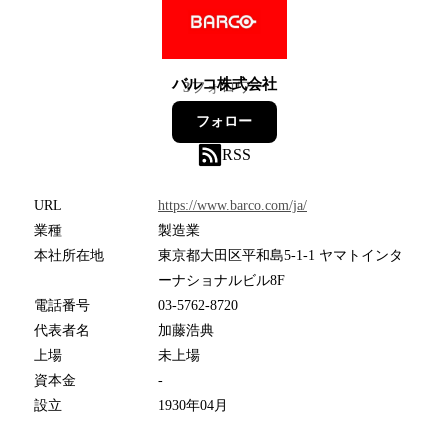
バルコ株式会社
3
フォロワー
フォロー
RSS
URL
https://www.barco.com/ja/
業種
製造業
本社所在地
東京都大田区平和島5-1-1 ヤマトインタ
ーナショナルビル8F
電話番号
03-5762-8720
代表者名
加藤浩典
上場
未上場
資本金
-
設立
1930年04月