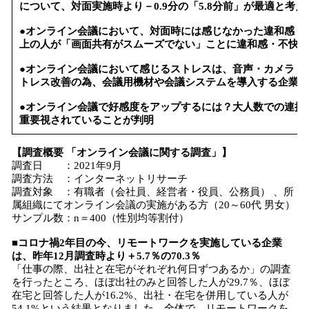
について、対面実施時より－0.9分の「5.8分前」が最適と考
●オンライン会議において、対面時には感じなかった違和感・
上の人が「画面共有がスムーズでない」ことに違和感・不快感
●オンライン会議において感じるストレスは、音声・カメラ・
トレス改善の為、会議用機材や会議システムを導入する企業も
●オンライン会議で好感度をアップするには？大人数での連携
重要視されていることが判明
【調査概要 「オンライン会議に関する調査」】
調査日 ：2021年9月
調査方法 ：インターネットリサーチ
調査対象 ：有職者（会社員、経営者・役員、公務員） 、所
属組織にてオンライン会議の実施がある方（20～60代 男女）
サンプル数：n＝400（性別均等割付）
■コロナ禍2年目の今、リモートワークを実施している企業
は、昨年12月調査時より＋5.7％の70.3％
「仕事の際、出社と在宅がそれぞれ何日ずつあるか」の調査
を行ったところ、ほぼ出社のみと回答した人が29.7％、ほぼ
在宅と回答した人が16.2%、出社・在宅を併用している人が
54.1%という結果となりました。全体で、リモートワークを