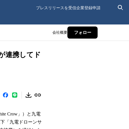
プレスリリースを受信
企業登録申請
会社概要
フォロー
社が連携してド
e Crow」）と九電
以下「九電ドローンサ