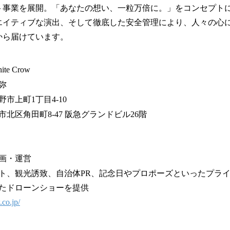
ト事業を展開。「あなたの想い、一粒万倍に。」をコンセプト
エイティブな演出、そして徹底した安全管理により、人々の心
から届けています。
e Crow
弥
市上町1丁目4-10
北区角田町8-47 阪急グランドビル26階
画・運営
、観光誘致、自治体PR、記念日やプロポーズといったプラ
たドローンショーを提供
.co.jp/