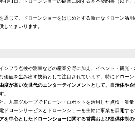
26年4月1日、ドローンショーの協業に関する基本契約書（以下
読
み
込
を通じて、ドローンショーをはじめとする新たなドローン活用
み
供してまいります。
中
で
す
インフラ点検や測量などの産業分野に加え、イベント・観光・
な価値を生み出す技術として注目されています。特にドローン
由度が高い次世代のエンターテインメントとして、自治体や企
す。
と、九電グループでドローン・ロボットを活用した点検・測量
ドローンサービスとドローンショーを主軸に事業を展開するWhit
アを中心としたドローンショーに関する営業および提供体制の