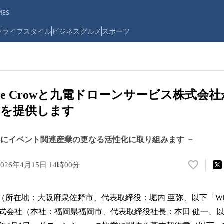
ES
ン
ライフスタイル
ビジネス
グルメ
スポーツ
ite Crowと九電ドローンサービス株式会
ーを提供します
心にイベント関連産業の更なる活性化に取り組みます －
2026年4月15日 14時00分
い
い
ね
row（所在地：大阪府泉佐野市、代表取締役：堀内 亜弥、以下「Whit
！
数
式会社（本社：福岡県福岡市、代表取締役社長：本田 健一、
を