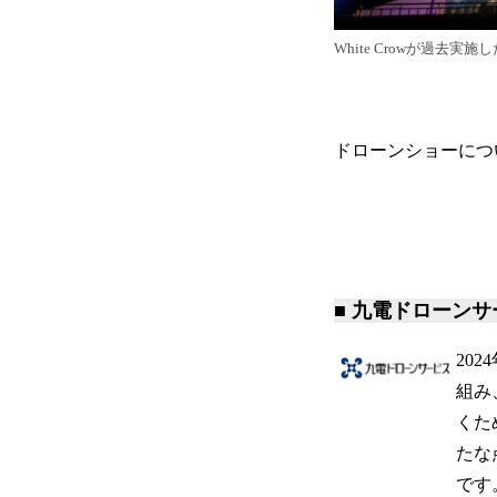
White Crowが過去
ドローンショーについ
■ 九電ドローン
20
組み
くた
たな
です