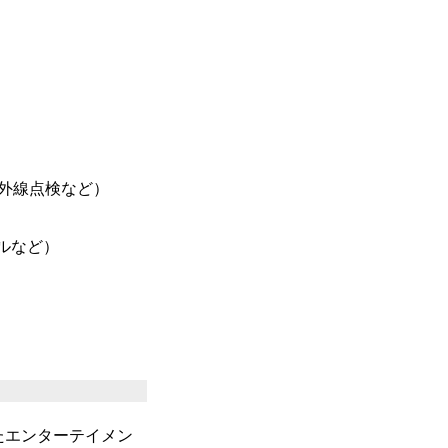
外線点検など）
デルなど）
たエンターテイメン