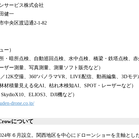
ンサービス株式会社
田健一
中央区渡辺通2-1-82
ュー）
所・暗所点検、自動巡回点検、水中点検、橋梁・鉄塔点検、赤
ーザー測量、写真測量、測量ソフト販売など）
／12K空撮、360°パノラマVR、LIVE配信、動画編集、3Dモ
材積量見える化AI、枯れ木検知AI、SPOT・レーザーなど）
kydioX10、ELIOS3、DJI機など）
uden-drone.co.jp/
 Crowについて
2024年６月設立。関西地区を中心にドローンショーを主軸とし