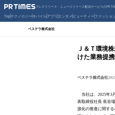
プレスリリース・ニュースリリース配信サービスのPR TIM
Top
テクノロジー
モバイル
アプリ
エンタメ
ビューティー
ファッショ
ベステラ株式会社
Ｊ＆Ｔ環境株
けた業務提携
ベステラ株式会社
20
当社は、2025年
表取締役社⾧ ⾧谷
源化の推進に関する