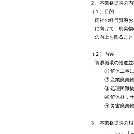
２、本業務提携の内
（１）目的
両社の経営資源お
に向けて、廃棄物
の向上を図ること
（２）内容
資源循環の推進並
① 解体工事に伴
② 産業廃棄物の
③ 処理困難物の
④ 解体材リサイ
⑤ 災害廃棄物処
３、本業務提携の相