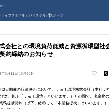
ES
ン
ライフスタイル
ビジネス
グルメ
スポーツ
式会社との環境負荷低減と資源循環型社
契約締結のお知らせ
25年3月12日 13時30分
い
い
ね
3月12日開催の取締役会において、Ｊ＆Ｔ環境株式会社（本社：
！
数
場洋之、以下「Ｊ＆Ｔ環境」といいます。）との間で、廃棄物
を
業務提携契約（以下、総称して「本業務提携」といいます。）
読