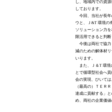
し、地域内での資源
しております。
今回、当社が⾧年
ウと、Ｊ&T 環境
ソリューション力を
限活用できると判断
今後は両社で協力
減のための解体材リ
いります。
また、Ｊ＆T 環境
とで循環型社会へ貢
会の実現、ひいては
（最高の）ＴＥＲＲ
達成に貢献する」と
め、両社の企業価値