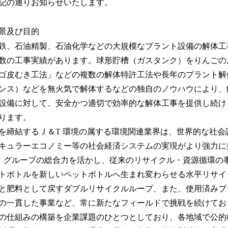
記の通りお知らせいたします。
み
込
み
景及び目的
中
鉄、石油精製、石油化学などの大規模なプラント設備の解体工
で
す
数の工事実績があります。球形貯槽（ガスタンク）をりんごの
ゴ皮むき工法」などの複数の解体特許工法や⾧年のプラント解体
ンス）などを無火気で解体するなどの独自のノウハウにより、
設備に対して、安全かつ適切で効率的な解体工事を提供し続け
ります。
締結するＪ＆T 環境の属する環境関連業界は、世界的な社会
キュラーエコノミー等の社会経済システムの実現がより強力に
、グループの総合力を活かし、従来のリサイクル・資源循環の
トボトルを新しいペットボトルへ生まれ変わらせる水平リサイ
と肥料として戻すダブルリサイクルループ、また、使用済みプ
の一貫した事業など、常に新たなフィールドで挑戦を続けてお
の仕組みの構築を企業課題のひとつとしており、各地域で公的