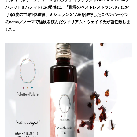
を
パレット＆パレットにの監修に、「世界のベストレストラン50」にお
読
ける5度の世界1位獲得、ミシュラン３ツ星を獲得したコペンハーゲン
み
のnoma／ノーマで経験を積んだウィリアム・ウェイド氏が就任致しま
込
した。
み
中
で
す