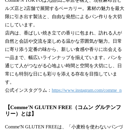
Comme'N TOKYOは九品仏に本店を構え、現在麻布台ヒ
ルズ店と2店舗で展開するベーカリー。素材の魅⼒を最⼤
限に引き出す製法と、⾃由な発想によるパン作りを⼤切
にしています。
店内は、⾹ばしい焼き⽴ての⾹りに包まれ、訪れる⼈が
⾃然と会話や交流を楽しめる温かな雰囲気が魅⼒。⽇常
に寄り添う定番の味から、新しい⾷感や⾹りに出会える
⼀品まで、幅広いラインナップを揃えています。パンを
通じて⼈がつながる⼼地よい時間と空間を⼤切にし、⽇
常にも特別な⽇にも彩りを添える存在を⽬指していま
す。
公式インスタグラム：
https://www.instagram.com/comme_n
【Comme'N GLUTEN FREE（コムン グルテンフ
リー）とは】
Comme'N GLUTEN FREEは、「小麦粉を使わないパンづ