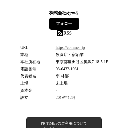
株式会社オーリ
2
フォロワー
フォロー
RSS
URL
https://commen.jp
業種
飲食店・宿泊業
本社所在地
東京都世田谷区奥沢7-18-5 1F
電話番号
03-6432-1061
代表者名
李 林娜
上場
未上場
資本金
-
設立
2019年12月
PR TIMESのご利用について