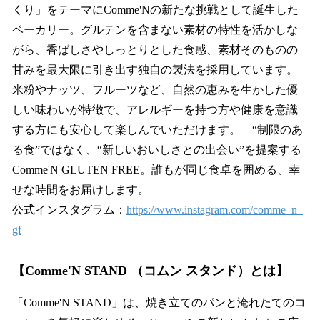
くり」をテーマにComme'Nの新たな挑戦として誕生した
ベーカリー。グルテンを含まない素材の特性を活かしな
がら、香ばしさやしっとりとした食感、素材そのものの
甘みを最大限に引き出す独自の製法を採用しています。
米粉やナッツ、フルーツなど、自然の恵みを生かした優
しい味わいが特徴で、アレルギーを持つ方や健康を意識
する方にも安心して楽しんでいただけます。 “制限のあ
る食”ではなく、“新しいおいしさとの出会い”を提案する
Comme'N GLUTEN FREE。誰もが同じ食卓を囲める、幸
せな時間をお届けします。
公式インスタグラム：
https://www.instagram.com/comme_n_
gf
【Comme'N STAND （コムン スタンド）とは】
「Comme'N STAND」は、焼き立てのパンと淹れたてのコ