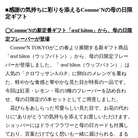
■感謝の気持ちに彩りを添えるComme'Nの母の日限
定ギフト
◯Comme'Nの新定番ギフト「œuf bâton」から、母の日限
定フレーバーが登場
Comme'N TOKYOがこの春より展開する新ギフト商品
「œuf bâton（ウッフバトン）」から、母の日限定フレー
バーが登場しました。「 œuf bâton（ウッフバトン）」は
人気の「クロワッサンA.O.P」に卵白のメレンゲを重ね
た、軽やかな食感と華やかな見た目が特長の一品です。
今回は紅茶・レモン・苺の3種のフレーバーを詰め合わ
せ、母の日限定の5本セットとしてご用意しました。
花びらをあしらった可愛らしい見た目で、お花の代わ
りに“ありがとう”の気持ちを添えてお渡しいただけます。
ショッパーにはドライフラワーと母の日カードも付属し
ており、言葉だけでなく想いも一緒に届けられる、まる