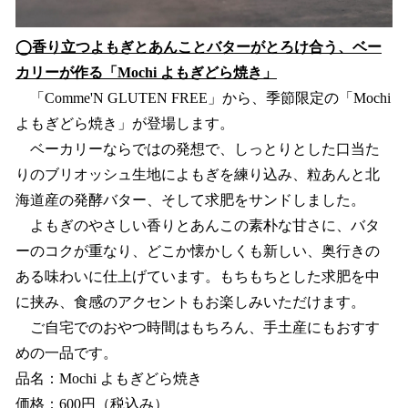
◯香り立つよもぎとあんことバターがとろけ合う、ベー
カリーが作る「Mochi よもぎどら焼き」
「Comme'N GLUTEN FREE」から、季節限定の「Mochi
よもぎどら焼き」が登場します。
ベーカリーならではの発想で、しっとりとした口当た
りのブリオッシュ生地によもぎを練り込み、粒あんと北
海道産の発酵バター、そして求肥をサンドしました。
よもぎのやさしい香りとあんこの素朴な甘さに、バタ
ーのコクが重なり、どこか懐かしくも新しい、奥行きの
ある味わいに仕上げています。もちもちとした求肥を中
に挟み、食感のアクセントもお楽しみいただけます。
ご自宅でのおやつ時間はもちろん、手土産にもおすす
めの一品です。
品名：Mochi よもぎどら焼き
価格：600円（税込み）