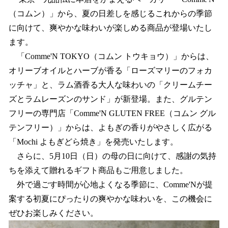
数
（コムン）」から、夏の日差しを感じるこれからの季節
を
に向けて、爽やかな味わいが楽しめる商品が登場いたし
読
み
ます。
込
「Comme'N TOKYO（コムン トウキョウ）」からは、
み
オリーブオイルとハーブが香る「ローズマリーのフォカ
中
で
ッチャ」と、ラム酒香る大人な味わいの「クリームチー
す
ズとラムレーズンのサンド」が新登場。また、グルテン
フリーの専門店「Comme'N GLUTEN FREE（コムン グル
テンフリー）」からは、よもぎの香りがやさしく広がる
「Mochi よもぎどら焼き」を発売いたします。
さらに、5月10日（日）の母の日に向けて、感謝の気持
ちを添えて贈れるギフト商品もご用意しました。
外で過ごす時間が心地よくなる季節に、Comme'Nが提
案する初夏にぴったりの爽やかな味わいを、この機会に
ぜひお楽しみください。