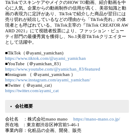
TikTokでスキンケアやメイクのHOW TO動画、紹介動画を中
心に人気。企業からの動画制作の信用が高く、美容知識と動
画の表現力に定評があり、TikTokで紹介した商品が翌日には
売り切れが続出しているなどの理由から「TikTok売れ」の体
現者とも呼ばれている。TikTok主宰の『TikTok CREATOR AW
ARD 2021』にて視聴者投票により、ファッション・ビュー
ティ部門の最優秀賞を獲得し、No.1美容TikTokクリエイター
として活躍中。
■TikTok（＠ayami_yamichan)
https://www.tiktok.com/@ayami_yamichan
■YouTube（＠yamichan_83）
https://www.youtube.com/@yamichan_83/featured
■Instagram （ ＠ayami_yamichan ）
https://www.instagram.com/ayami_yamichan/
■Twitter（ ＠ayami_cat）
https://twitter.com/ayami_cat
会社概要
会社名 ：株式会社mano mano
https://mano-mano.co.jp/
所在地 ：東京都渋谷区神宮前5-46-1
事業内容：化粧品の企画、開発、販売