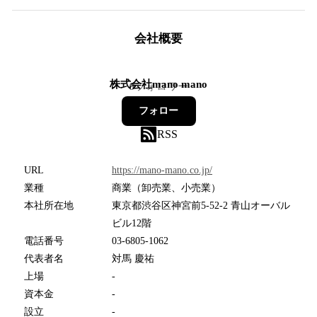
会社概要
株式会社mano mano
9
フォロワー
フォロー
RSS
URL
https://mano-mano.co.jp/
業種
商業（卸売業、小売業）
本社所在地
東京都渋谷区神宮前5-52-2 青山オーバル
ビル12階
電話番号
03-6805-1062
代表者名
対馬 慶祐
上場
-
資本金
-
設立
-