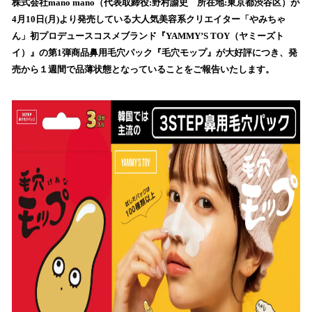
！
株式会社mano mano（代表取締役:野村諭史 所在地:東京都渋谷区）が
数
4月10日(月)より発売している大人気美容系クリエイター「やみちゃ
を
ん」初プロデュースコスメブランド『YAMMY’S TOY（ヤミーズト
読
イ）』の第1弾商品鼻用毛穴パック『毛穴モップ』が大好評につき、発
み
売から１週間で品薄状態となっていることをご報告いたします。
込
み
中
で
す