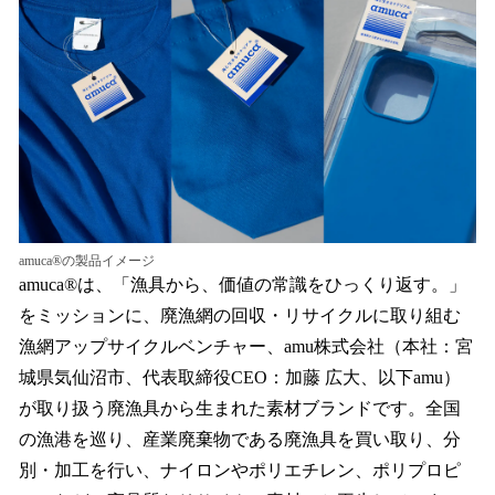
amuca®の製品イメージ
amuca®︎は、「漁具から、価値の常識をひっくり返す。」
をミッションに、廃漁網の回収・リサイクルに取り組む
漁網アップサイクルベンチャー、amu株式会社（本社：宮
城県気仙沼市、代表取締役CEO：加藤 広大、以下amu）
が取り扱う廃漁具から生まれた素材ブランドです。全国
の漁港を巡り、産業廃棄物である廃漁具を買い取り、分
別・加工を行い、ナイロンやポリエチレン、ポリプロピ