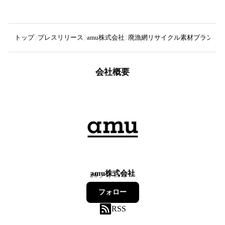
トップ
プレスリリース
amu株式会社
廃漁網リサイクル素材ブランドamuc
会社概要
amu株式会社
26
フォロワー
フォロー
RSS