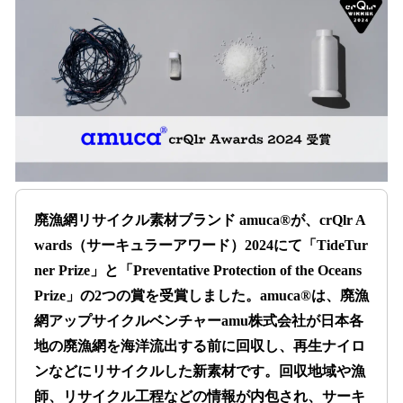
数
を
読
み
込
み
中
で
す
廃漁網リサイクル素材ブランド amuca®が、crQlr A
wards（サーキュラーアワード）2024にて「TideTur
ner Prize」と「Preventative Protection of the Oceans
Prize」の2つの賞を受賞しました。amuca®は、廃漁
網アップサイクルベンチャーamu株式会社が日本各
地の廃漁網を海洋流出する前に回収し、再生ナイロ
ンなどにリサイクルした新素材です。回収地域や漁
師、リサイクル工程などの情報が内包され、サーキ