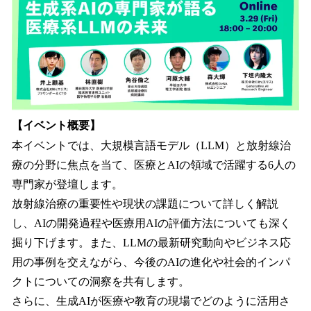
を
読
み
込
み
中
で
す
【イベント概要】
本イベントでは、大規模言語モデル（LLM）と放射線治
療の分野に焦点を当て、医療とAIの領域で活躍する6人の
専門家が登壇します。
放射線治療の重要性や現状の課題について詳しく解説
し、AIの開発過程や医療用AIの評価方法についても深く
掘り下げます。また、LLMの最新研究動向やビジネス応
用の事例を交えながら、今後のAIの進化や社会的インパ
クトについての洞察を共有します。
さらに、生成AIが医療や教育の現場でどのように活用さ