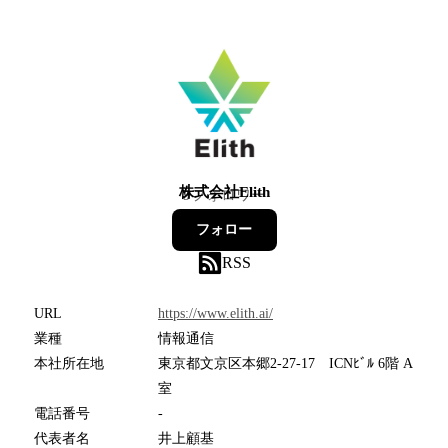
株式会社Elith
9
フォロワー
フォロー
RSS
URL
https://www.elith.ai/
業種
情報通信
本社所在地
東京都文京区本郷2-27-17 ICNﾋﾞﾙ 6階 A
室
電話番号
-
代表者名
井上顧基