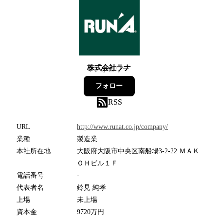
株式会社ラナ
7
フォロワー
フォロー
RSS
URL
http://www.runat.co.jp/company/
業種
製造業
本社所在地
大阪府大阪市中央区南船場3-2-22 ＭＡＫ
ＯＨビル１Ｆ
電話番号
-
代表者名
鈴見 純孝
上場
未上場
資本金
9720万円