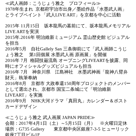
≪武人画師：こうじょう雅之 プロフィール≫
1978年生まれ 京都府宇治市出身／墨絵作品「水墨武人画」
とライブペイント「武人LIVE ART」を京都を中心に活動
2015年 11月15日 坂本龍馬の墓前にて、坂本龍馬メモリアル
LIVE ARTを実演
2015年.2016年 明治維新ミュージアム 霊山歴史館 ビジュアル
を担当
2016年5月 自社Gallely San 三条御前にて「武人画師こうじ
ょう雅之 第1回個展 水墨武人画 原画展」を開催
2016年 7月 格闘技巌流島 オープニングLIVEARTを披露、同
時にオフィシャルグッズビジュアルも担当
2016年 7月 神奈川県 江島神社 水墨武神画「龍神八臂弁
財天」執筆奉納
2016年8月 京都市 大政奉還150周年プロジェクトのメンバー
として選出され、京都市 国宝二条城にて「明治維新
LIVEART」を実施
2016年9月 NHK大河ドラマ「真田丸」カレンダー＆ポスト
カードデザイン
≪こうじょう雅之 武人画展 JAPAN PRIDE≫
会期：2017年4月1日（土）～5月15日（月） ※火曜日定休
場所：G735 Gallery 東京都中央区銀座7‐3‐5 ヒューリック
銀座7丁目ビル1F