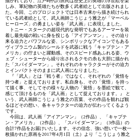
描かれており、江戸時代の庶民は歴史上の英雄の浮世絵を楽
込
しみ、軍紀物の英雄たちが数多く武者絵として出版されまし
み
た。今回、このプロジェクトでは日本古来から描き続けられ
中
ている武者絵として、武人画師こうじょう雅之が「マーベル
で
ヒーローズ」の勇ましい姿を「武人画」に表現しました。
トニー・スタークの超現代的な発明でもあるアーマーを装
す
着し最先端の戦いに身を投じる「アイアンマン」。その迫り
来る迫力とパワフルな姿、シンボリックなアイコンでもある
ヴィブラニウム製のシールドを武器に戦う「キャプテン・ア
メリカ」の佇まいと躍動感。そのスピード感あふれる姿、ウ
ェブ・シューターから繰り出されるクモの糸も大胆に描かれ
た「スパイダーマン」。それぞれのキャラクターがその迫力
とインパクトそのままに武人画になりました。
『「武人」とは「戦う者」ではなく、それぞれの「覚悟を
持つ者」と捉えております。私自身も、その「覚悟」を持っ
て描く事、そしてその様々な人物の「覚悟」を墨絵で観て、
感じて頂けるものを「武人画」として捉えております。』 と
いう、武人画師こうじょう雅之の言葉、その作品を観れば観
るほどその想い、各キャラクターの迫力が伝わってくるよう
です。
今回は、武人画「アイアンマン」（2作品）、「キャプテ
ン・アメリカ」（2作品）、「スパイダーマン」（3作品）の
合計7作品をお届けいたします。その信念、強い想いで一枚一
枚描かれた原画を2017年4月1日（土）より「こうじょう雅之