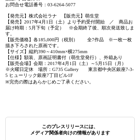
お問合せ電話番号：03‐6264‐5077
【発売元】株式会社ラナ 【販売元】萌生堂
【発売】2017年4月1日（土）より予約受付開始 ／ 商品お
届け時期：5月下旬（予定） ※会期終了後、順次発送致しま
す。
【販売価格】各185,000円（税別） 全7作品 ※一枚一枚
描き下ろされた原画です。
【サイズ】縦約390～410mm×横275mm
【仕様】額装、原画証明書付（萌生堂発行）、外箱あり
【販売会場】会期：2017年4月1日（土）～5月15日（月）
※火曜日定休 場所：G735 Gallery 東京都中央区銀座7‐3‐
5 ヒューリック銀座7丁目ビル1F
※完売の際はあらかじめご了承ください。
このプレスリリースには、
メディア関係者向けの情報があります