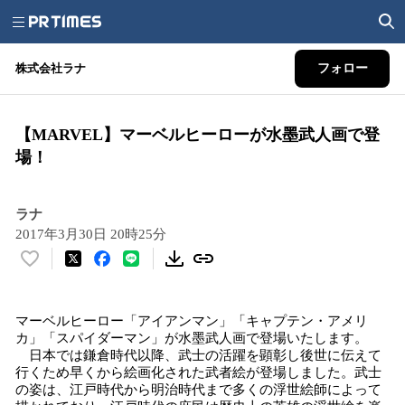
株式会社ラナ
フォロー
【MARVEL】マーベルヒーローが水墨武人画で登
場！
ラナ
2017年3月30日 20時25分
い
い
ね
マーベルヒーロー「アイアンマン」「キャプテン・アメリ
！
カ」「スパイダーマン」が水墨武人画で登場いたします。
数
日本では鎌倉時代以降、武士の活躍を顕彰し後世に伝えて
を
行くため早くから絵画化された武者絵が登場しました。武士
読
の姿は、江戸時代から明治時代まで多くの浮世絵師によって
み