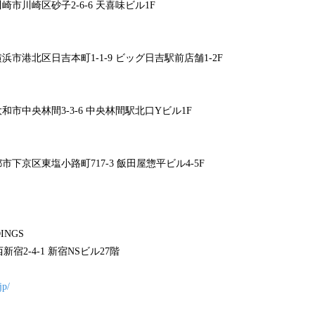
県川崎市川崎区砂子2-6-6 天喜味ビル1F
県横浜市港北区日吉本町1-1-9 ビッグ日吉駅前店舗1-2F
県大和市中央林間3-3-6 中央林間駅北口Yビル1F
京都市下京区東塩小路町717-3 飯田屋惣平ビル4-5F
INGS
宿2-4-1 新宿NSビル27階
jp/