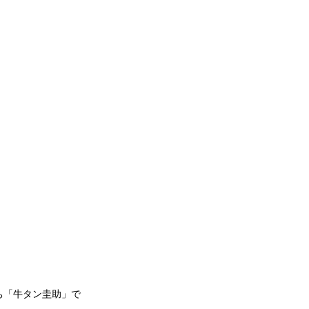
ち「牛タン圭助」で