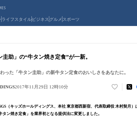
ES
ン
ライフスタイル
ビジネス
グルメ
スポーツ
ン圭助」の“牛タン焼き定食”が一新。
わった「牛タン圭助」の新牛タン定食のおいしさをあなたに。
DINGS
2017年11月29日 12時10分
い
い
ね
LDINGS（キッズホールディングス、本社 東京都西新宿、代表取締役 木村契月
！
牛タン焼き定食」を業界初となる提供法に変更しました。
数
を
読
み