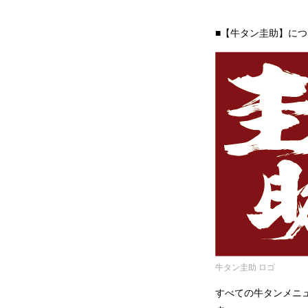
■【牛タン圭助】につ
牛タン圭助 ロゴ
すべての牛タンメニ