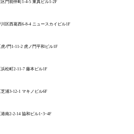
東区門前仲町1-4-5 東真ビル1-2F
江戸川区西葛西6-8-4 ニュースカイビル1F
区虎ﾉ門1-11-2 虎ノ門平和ビル1F
区浜松町2-11-7 藤本ビル1F
区芝浦3-12-1 マキノビル6F
港南2-2-14 協和ビル1･3･4F