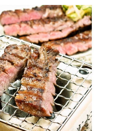
込
み
中
で
す