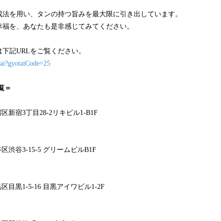
成法を用い、タンの持つ旨みを最大限に引き出しています。
幸福を、あなたも是非感じてみてください。
下記URLをご覧ください。
otai?gyotaiCode=25
覧＝
宿区新宿3丁目28-2リキビル1-B1F
谷区渋谷3-15-5 グリームビルB1F
黒区目黒1-5-16 目黒アイワビル1-2F