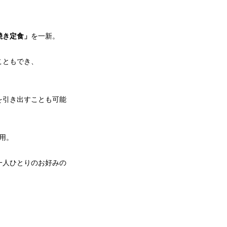
焼き定食」
を一新。
こともでき、
を引き出すことも可能
用。
一人ひとりのお好みの