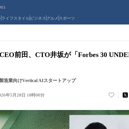
ES
ン
ライフスタイル
ビジネス
グルメ
スポーツ
O前田、CTO井坂が「Forbes 30 UNDER 
業向けVertical AIスタートアップ
026年5月28日 18時00分
い
い
ね
！
数
を