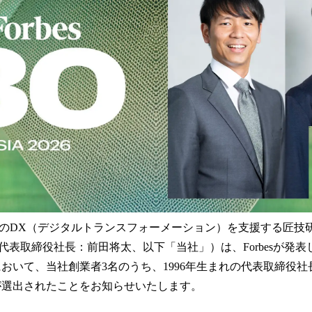
読
み
込
み
中
で
す
業のDX（デジタルトランスフォーメーション）を支援する匠技
取締役社長：前田将太、以下「当社」）は、Forbesが発表した「Fo
2026」において、当社創業者3名のうち、1996年生まれの代表取締役
南が選出されたことをお知らせいたします。