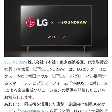
数
を
読
み
込
み
中
で
す
SOUNDRAW
株式会社（本社：東京都渋谷区、代表取締役
社長：楠 太吾、以下SOUNDRAW）は、LGエレクトロニ
クス（本社：韓国ソウル、以下LG）がグローバル展開す
るスマートテレビプラットフォーム「webOS」に対し、A
Iによる楽曲生成ソリューションの提供を開始したことを
お知らせします。
あわせて、同技術を活用した店舗・施設向け空間BGMサ
ービス「
SpaceMusic AI
」を正式公開。LGという世界的プ