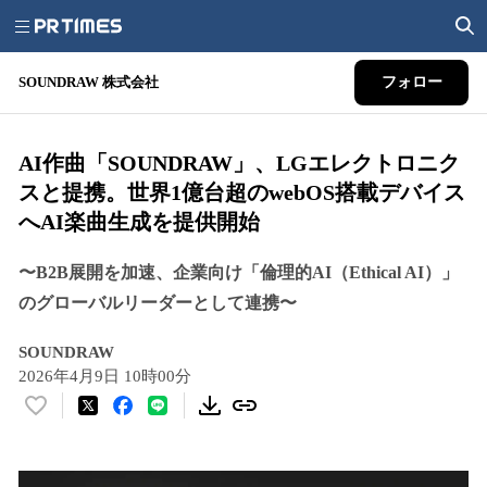
SOUNDRAW 株式会社
フォロー
AI作曲「SOUNDRAW」、LGエレクトロニク
スと提携。世界1億台超のwebOS搭載デバイス
へAI楽曲生成を提供開始
〜B2B展開を加速、企業向け「倫理的AI（Ethical AI）」
のグローバルリーダーとして連携〜
SOUNDRAW
2026年4月9日 10時00分
い
い
ね
！