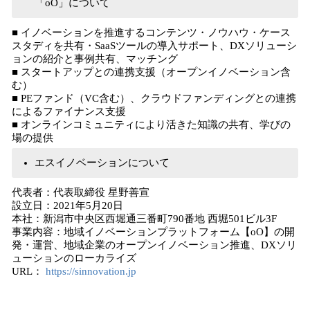
「oO」について
■ イノベーションを推進するコンテンツ・ノウハウ・ケース
スタディを共有・SaaSツールの導入サポート、DXソリューシ
ョンの紹介と事例共有、マッチング
■ スタートアップとの連携支援（オープンイノベーション含
む）
■ PEファンド（VC含む）、クラウドファンディングとの連携
によるファイナンス支援
■ オンラインコミュニティにより活きた知識の共有、学びの
場の提供
エスイノベーションについて
代表者：代表取締役 星野善宣
設立日：2021年5月20日
本社：新潟市中央区⻄堀通三番町790番地 ⻄堀501ビル3F
事業内容：地域イノベーションプラットフォーム【oO】の開
発・運営、地域企業のオープンイノベーション推進、DXソリ
ューションのローカライズ
URL：
https://sinnovation.jp