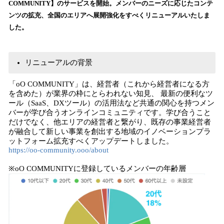
COMMUNITY】のサービスを開始。メンバーのニーズに応じたコンテ
み
ンツの拡充、全国のエリアへ展開強化をすべくリニューアルいたしま
込
した。
み
中
で
す
リニューアルの背景
「oO COMMUNITY」は、経営者（これから経営者になる方
を含めた）が業界の枠にとらわれない知見、 最新の便利なツ
ール（SaaS、DXツール）の活用法など共通の関心を持つメン
バーが学び合うオンラインコミュニティです。学び合うこと
だけでなく、他エリアの経営者と繋がり、既存の事業経営者
が融合して新しい事業を創出する地域のイノベーションプラ
ットフォーム拡充すべくアップデートしました。
https://oo-community.ooo/about
※oO COMMUNITYに登録しているメンバーの年齢層